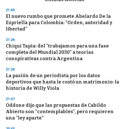
o
n
21:45
d
El nuevo rumbo que promete Abelardo De la
s
o
Espriella para Colombia: "Orden, autoridad y
f
libertad"
3
3
s
21:26
e
Chiqui Tapia: del "trabajamos para una fase
c
completa del Mundial 2030" a teorías
o
n
conspirativas contra Argentina
d
s
21:24
La pasión de un periodista por los datos
deportivos que hasta le costó un matrimonio: la
historia de Willy Viola
21:07
Oddone dijo que las propuestas de Cabildo
Abierto son "contemplables", pero requieren
una "ley aparte"
20:45