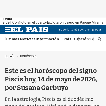
Tema
s del
Conflicto en el puerto
Explotaron cajero en Parque Miramar
día:
Suscribite al 50% OFF
Ingresar
M
e
Últimas Noticias
Información
El País +
Ovación
TV Show
n
M
u
o
s
t
EL PAÍS
HORÓSCOPO
r
a
Este es el horóscopo del signo
r
b
Piscis hoy, 14 de mayo de 2026,
�
s
por Susana Garbuyo
q
u
e
En la astrología, Piscis es el duodécimo
d