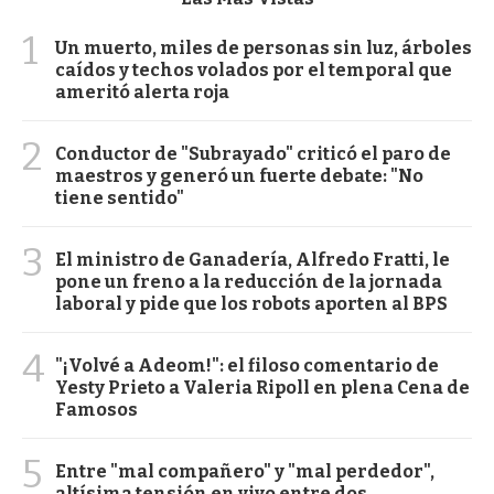
1
Un muerto, miles de personas sin luz, árboles
caídos y techos volados por el temporal que
ameritó alerta roja
2
Conductor de "Subrayado" criticó el paro de
maestros y generó un fuerte debate: "No
tiene sentido"
3
El ministro de Ganadería, Alfredo Fratti, le
pone un freno a la reducción de la jornada
laboral y pide que los robots aporten al BPS
4
"¡Volvé a Adeom!": el filoso comentario de
Yesty Prieto a Valeria Ripoll en plena Cena de
Famosos
5
Entre "mal compañero" y "mal perdedor",
altísima tensión en vivo entre dos