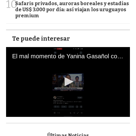
10
Safaris privados, auroras boreales y estadías
de US$ 3.000 por día: así viajan los uruguayos
premium
Te puede interesar
El mal momento de Yanina Gasañol con un hincha argentino en "Subrayado"
0
s
e
c
Últimas Noticias