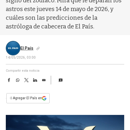
signo del zodíaco. Mirá qué le deparan los
a
astros este jueves 14 de mayo de 2026, y
cuáles son las predicciones de la
astróloga de cabecera de El País.
El País
14/05/2026, 03:00
Compartir esta noticia
F
W
T
L
E
a
h
w
i
m
c
a
i
n
a
e
t
t
k
i
+
Agregar El País en
b
s
t
e
l
o
A
e
d
o
p
r
I
k
p
n