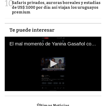
10
Safaris privados, auroras boreales y estadías
de US$ 3.000 por día: así viajan los uruguayos
premium
Te puede interesar
El mal momento de Yanina Gasañol con un hincha argentino en "Subrayado"
0
s
e
c
Últimas Noticias