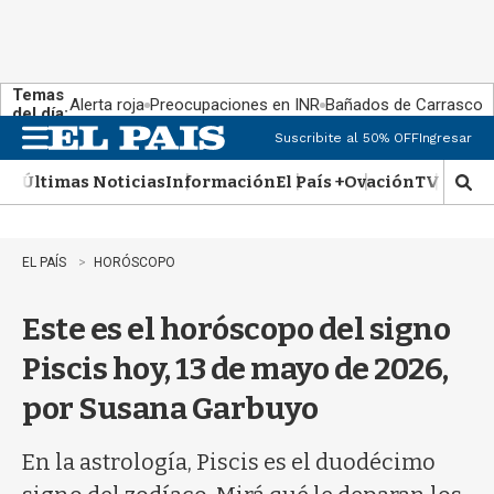
Temas
Alerta roja
Preocupaciones en INR
Bañados de Carrasco
del día:
Suscribite al 50% OFF
Ingresar
M
e
Últimas Noticias
Información
El País +
Ovación
TV Show
n
M
u
o
s
t
EL PAÍS
HORÓSCOPO
r
a
Este es el horóscopo del signo
r
b
Piscis hoy, 13 de mayo de 2026,
�
s
por Susana Garbuyo
q
u
e
En la astrología, Piscis es el duodécimo
d