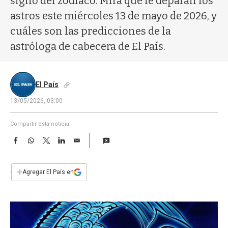
signo del zodíaco. Mirá qué le deparan los
a
astros este miércoles 13 de mayo de 2026, y
cuáles son las predicciones de la
astróloga de cabecera de El País.
El País
13/05/2026, 03:00
Compartir esta noticia
F
W
T
L
E
a
h
w
i
m
c
a
i
n
a
e
t
t
k
i
+
Agregar El País en
b
s
t
e
l
o
A
e
d
o
p
r
I
k
p
n