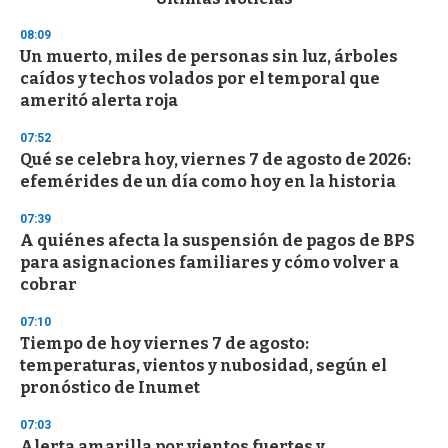
o
n
08:09
d
Un muerto, miles de personas sin luz, árboles
s
o
caídos y techos volados por el temporal que
f
ameritó alerta roja
3
3
s
07:52
e
Qué se celebra hoy, viernes 7 de agosto de 2026:
c
efemérides de un día como hoy en la historia
o
n
d
07:39
s
A quiénes afecta la suspensión de pagos de BPS
para asignaciones familiares y cómo volver a
cobrar
07:10
Tiempo de hoy viernes 7 de agosto:
temperaturas, vientos y nubosidad, según el
pronóstico de Inumet
07:03
Alerta amarilla por vientos fuertes y