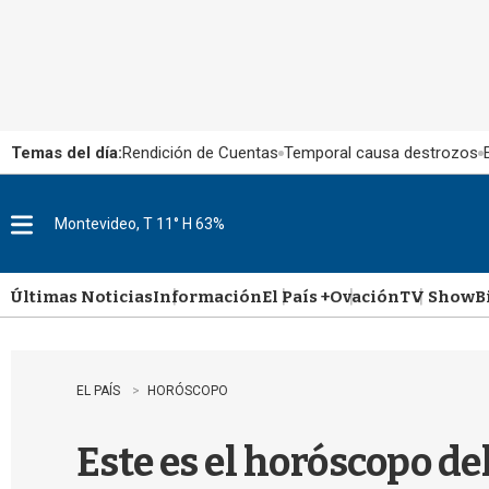
Temas del día:
Rendición de Cuentas
Temporal causa destrozos
Montevideo, T 11° H 63%
M
e
n
u
Últimas Noticias
Información
El País +
Ovación
TV Show
B
EL PAÍS
HORÓSCOPO
Este es el horóscopo de