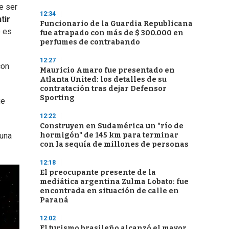
e ser
12:34
tir
Funcionario de la Guardia Republicana
o es
fue atrapado con más de $ 300.000 en
perfumes de contrabando
12:27
con
Mauricio Amaro fue presentado en
Atlanta United: los detalles de su
contratación tras dejar Defensor
Sporting
ue
12:22
Construyen en Sudamérica un "río de
hormigón" de 145 km para terminar
 una
con la sequía de millones de personas
12:18
El preocupante presente de la
mediática argentina Zulma Lobato: fue
encontrada en situación de calle en
Paraná
12:02
El turismo brasileño alcanzó el mayor