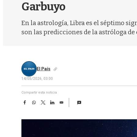
Garbuyo
En la astrología, Libra es el séptimo si
son las predicciones de la astróloga de 
El País
14/05/2026, 03:00
Compartir esta noticia
F
W
T
L
E
a
h
w
i
m
c
a
i
n
a
e
t
t
k
i
b
s
t
e
l
o
A
e
d