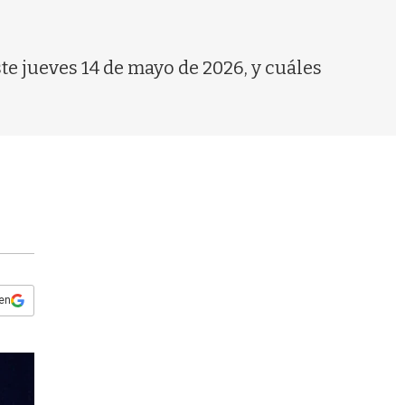
s
q
u
e
ste jueves 14 de mayo de 2026, y cuáles
d
a
 en