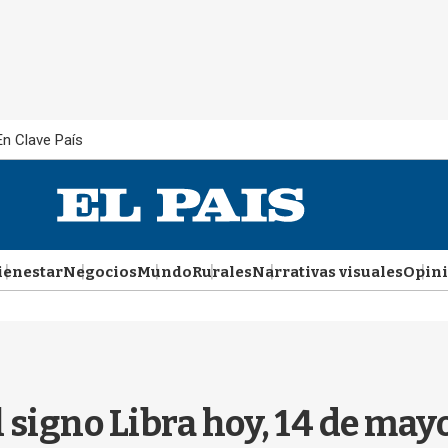
En Clave País
ienestar
Negocios
Mundo
Rurales
Narrativas visuales
Opin
l signo Libra hoy, 14 de ma