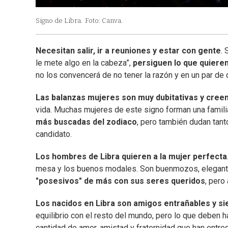
Signo de Libra.
Foto: Canva.
Necesitan salir, ir a reuniones y estar con gente
. 
le mete algo en la cabeza”,
persiguen lo que quieren
no los convencerá de no tener la razón y en un par de 
Las balanzas mujeres son muy dubitativas y creen 
vida. Muchas mujeres de este signo forman una familia
más buscadas del zodiaco
, pero también dudan tant
candidato.
Los hombres de Libra quieren a la mujer perfecta
mesa y los buenos modales. Son buenmozos, elegant
"posesivos" de más con sus seres queridos
, pero
Los nacidos en Libra son amigos entrañables y s
equilibrio con el resto del mundo, pero lo que deben h
cantidad de amor, amistad y fraternidad que han entreg