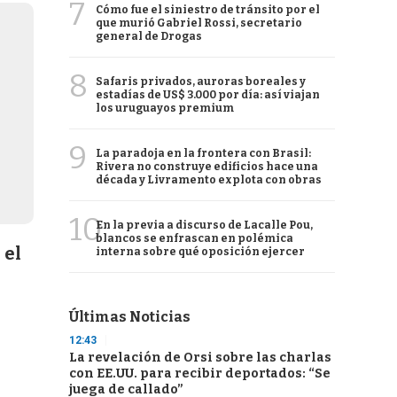
7
Cómo fue el siniestro de tránsito por el
que murió Gabriel Rossi, secretario
general de Drogas
8
Safaris privados, auroras boreales y
estadías de US$ 3.000 por día: así viajan
los uruguayos premium
9
La paradoja en la frontera con Brasil:
Rivera no construye edificios hace una
década y Livramento explota con obras
10
En la previa a discurso de Lacalle Pou,
blancos se enfrascan en polémica
 el
interna sobre qué oposición ejercer
Últimas Noticias
12:43
La revelación de Orsi sobre las charlas
con EE.UU. para recibir deportados: “Se
juega de callado”