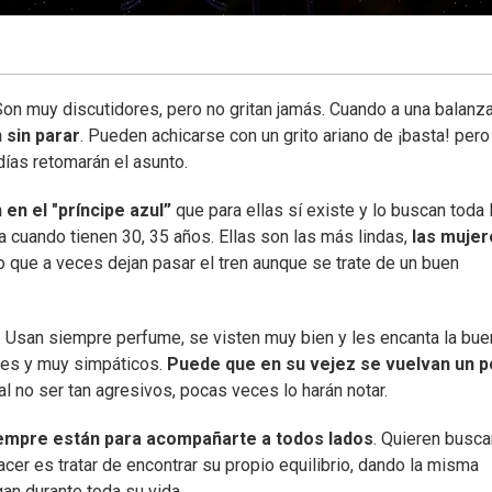
Son muy discutidores, pero no gritan jamás. Cuando a una balanza
 sin parar
. Pueden achicarse con un grito ariano de ¡basta! pero
días retomarán el asunto.
en el "príncipe azul”
que para ellas sí existe y lo buscan toda 
 cuando tienen 30, 35 años. Ellas son las más lindas,
las mujer
o que a veces dejan pasar el tren aunque se trate de un buen
. Usan siempre perfume, se visten muy bien y les encanta la bue
es y muy simpáticos.
Puede que en su vejez se vuelvan un 
 al no ser tan agresivos, pocas veces lo harán notar.
iempre están para acompañarte a todos lados
. Quieren busca
acer es tratar de encontrar su propio equilibrio, dando la misma
an durante toda su vida.