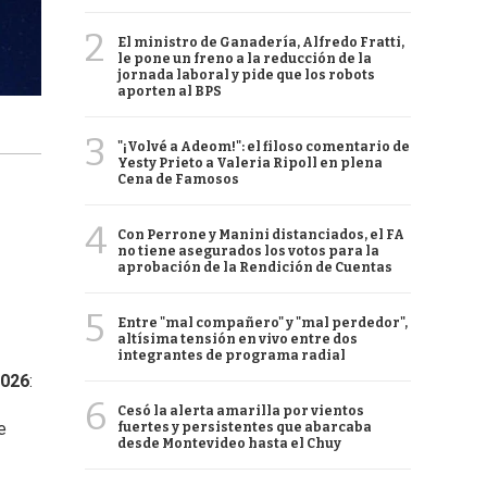
2
El ministro de Ganadería, Alfredo Fratti,
le pone un freno a la reducción de la
jornada laboral y pide que los robots
aporten al BPS
3
"¡Volvé a Adeom!": el filoso comentario de
Yesty Prieto a Valeria Ripoll en plena
Cena de Famosos
4
Con Perrone y Manini distanciados, el FA
no tiene asegurados los votos para la
aprobación de la Rendición de Cuentas
5
Entre "mal compañero" y "mal perdedor",
altísima tensión en vivo entre dos
integrantes de programa radial
2026
:
6
Cesó la alerta amarilla por vientos
e
fuertes y persistentes que abarcaba
desde Montevideo hasta el Chuy