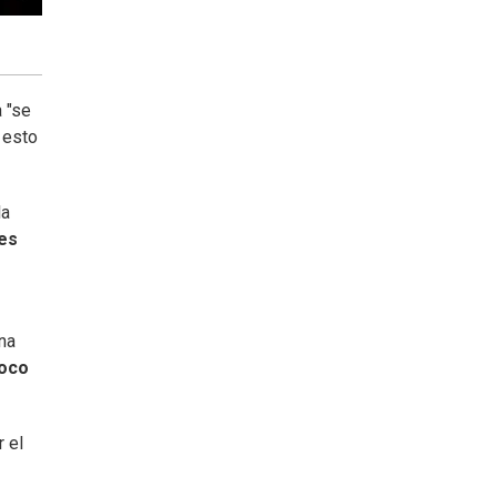
 "se
 esto
la
es
na
poco
r el