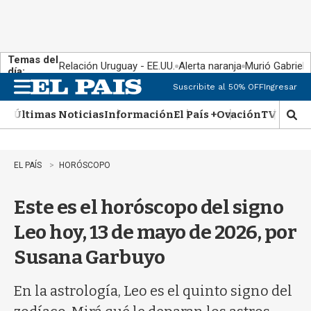
Temas del
Relación Uruguay - EE.UU.
Alerta naranja
Murió Gabriel 
día:
Suscribite al 50% OFF
Ingresar
M
e
Últimas Noticias
Información
El País +
Ovación
TV Show
n
M
u
o
s
t
EL PAÍS
HORÓSCOPO
r
a
Este es el horóscopo del signo
r
b
Leo hoy, 13 de mayo de 2026, por
�
s
Susana Garbuyo
q
u
e
En la astrología, Leo es el quinto signo del
d