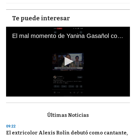
Te puede interesar
El mal momento de Yanina Gasañol con un hincha argentino en "Subrayado"
0
s
e
c
Últimas Noticias
o
n
09:22
d
El extricolor Alexis Rolín debutó como cantante,
s