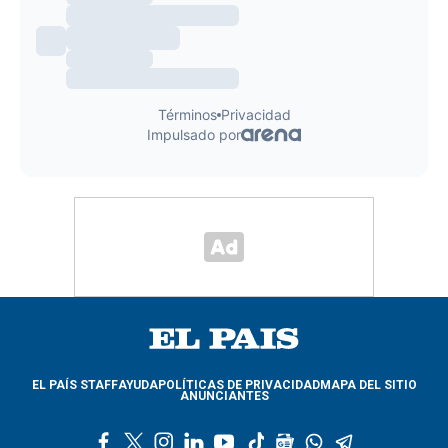
EL PAÍS STAFF
AYUDA
POLÍTICAS DE PRIVACIDAD
MAPA DEL SITIO
ANUNCIANTES
f
t
i
l
y
t
g
w
t