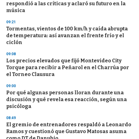
o
respondió a las críticas y aclaró su futuro en la
f
música
3
3
s
09:21
e
Tormentas, vientos de 100 km/h y caída abrupta
c
de temperatura: así avanzan el frente frío y el
o
n
ciclón
d
s
09:08
Los precios elevados que fijó Montevideo City
Torque para recibir a Peñarol en el Charrúa por
el Torneo Clausura
09:00
Por qué algunas personas lloran durante una
discusión y qué revela esa reacción, según una
psicóloga
08:49
El gremio de entrenadores respaldó a Leonardo
Ramos y cuestionó que Gustavo Matosas asuma
como DT de Danubio