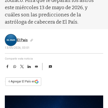
zodíaco. Mirá qué le deparan los astros
a
este miércoles 13 de mayo de 2026, y
cuáles son las predicciones de la
astróloga de cabecera de El País.
El País
13/05/2026, 03:01
Compartir esta noticia
F
W
T
L
E
a
h
w
i
m
c
a
i
n
a
e
t
t
k
i
+
Agregar El País en
b
s
t
e
l
o
A
e
d
o
p
r
I
k
p
n