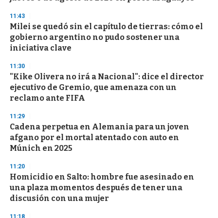
n
d
11:43
s
Milei se quedó sin el capítulo de tierras: cómo el
gobierno argentino no pudo sostener una
iniciativa clave
11:30
"Kike Olivera no irá a Nacional": dice el director
ejecutivo de Gremio, que amenaza con un
reclamo ante FIFA
11:29
Cadena perpetua en Alemania para un joven
afgano por el mortal atentado con auto en
Múnich en 2025
11:20
Homicidio en Salto: hombre fue asesinado en
una plaza momentos después de tener una
discusión con una mujer
11:18