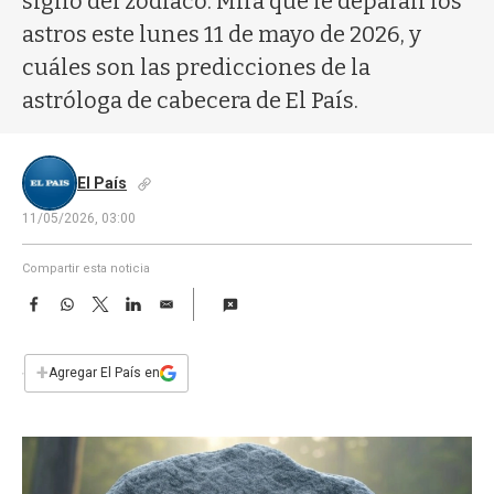
signo del zodíaco. Mirá qué le deparan los
a
astros este lunes 11 de mayo de 2026, y
cuáles son las predicciones de la
astróloga de cabecera de El País.
El País
11/05/2026, 03:00
Compartir esta noticia
F
W
T
L
E
a
h
w
i
m
c
a
i
n
a
e
t
t
k
i
+
Agregar El País en
b
s
t
e
l
o
A
e
d
o
p
r
I
k
p
n