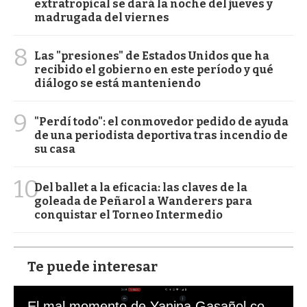
extratropical se dará la noche del jueves y
madrugada del viernes
8
Las "presiones" de Estados Unidos que ha
recibido el gobierno en este período y qué
diálogo se está manteniendo
9
"Perdí todo": el conmovedor pedido de ayuda
de una periodista deportiva tras incendio de
su casa
10
Del ballet a la eficacia: las claves de la
goleada de Peñarol a Wanderers para
conquistar el Torneo Intermedio
Te puede interesar
El mal momento de Yanina Gasañol con un hincha argentino en "Subrayado"