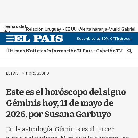
Temas del
Relación Uruguay - EE.UU.
Alerta naranja
Murió Gabriel 
día:
Suscribite al 50% OFF
Ingresar
M
e
Últimas Noticias
Información
El País +
Ovación
TV Show
n
M
u
o
s
t
EL PAÍS
HORÓSCOPO
r
a
Este es el horóscopo del signo
r
b
Géminis hoy, 11 de mayo de
�
s
2026, por Susana Garbuyo
q
u
e
En la astrología, Géminis es el tercer
d