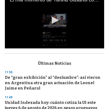
0
s
e
c
Últimas Noticias
o
n
11:55
d
De “gran exhibición” al “deslumbre”: así vieron
s
o
en Argentina otra gran actuación de Leonel
f
Jaime en Peñarol
3
3
s
11:49
e
Unidad Indexada hoy: cuánto cotiza la UI este
c
jueves 6 de agosto de 2026 en pesos uruguayos
o