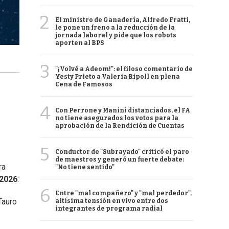
2
El ministro de Ganadería, Alfredo Fratti,
le pone un freno a la reducción de la
jornada laboral y pide que los robots
aporten al BPS
3
"¡Volvé a Adeom!": el filoso comentario de
Yesty Prieto a Valeria Ripoll en plena
Cena de Famosos
4
Con Perrone y Manini distanciados, el FA
no tiene asegurados los votos para la
aprobación de la Rendición de Cuentas
5
Conductor de "Subrayado" criticó el paro
de maestros y generó un fuerte debate:
ra
"No tiene sentido"
 2026
:
6
Entre "mal compañero" y "mal perdedor",
Tauro
altísima tensión en vivo entre dos
integrantes de programa radial