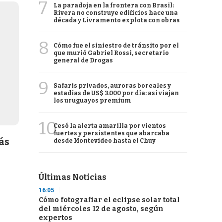
7
La paradoja en la frontera con Brasil:
Rivera no construye edificios hace una
década y Livramento explota con obras
8
Cómo fue el siniestro de tránsito por el
que murió Gabriel Rossi, secretario
general de Drogas
9
Safaris privados, auroras boreales y
estadías de US$ 3.000 por día: así viajan
los uruguayos premium
10
Cesó la alerta amarilla por vientos
fuertes y persistentes que abarcaba
ás
desde Montevideo hasta el Chuy
Últimas Noticias
16:05
Cómo fotografiar el eclipse solar total
del miércoles 12 de agosto, según
expertos