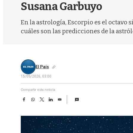
Susana Garbuyo
En la astrología, Escorpio es el octavo 
cuáles son las predicciones de la astról
El País
15/05/2026, 03:00
Compartir esta noticia
F
W
T
L
E
a
h
w
i
m
c
a
i
n
a
e
t
t
k
i
b
s
t
e
l
o
A
e
d