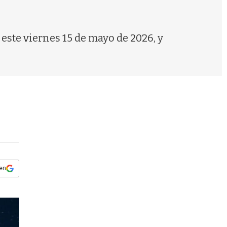
s
q
u
e
 este viernes 15 de mayo de 2026, y
d
a
 en