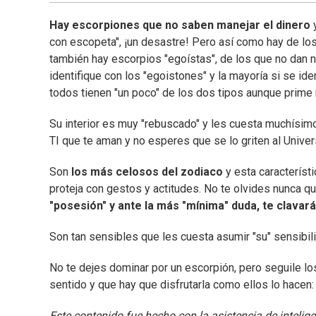
Hay escorpiones que no saben manejar el dinero
con escopeta", ¡un desastre! Pero así como hay de l
también hay escorpios "egoístas", de los que no dan 
identifique con los "egoistones" y la mayoría si se id
todos tienen "un poco" de los dos tipos aunque prime 
Su interior es muy "rebuscado" y les cuesta muchísimo
TI que te aman y no esperes que se lo griten al Univer
Son
los más celosos del zodiaco
y esta característi
proteja con gestos y actitudes. No te olvides nunca q
"posesión" y ante la más "mínima" duda, te clavará
Son tan sensibles que les cuesta asumir "su" sensibili
No te dejes dominar por un escorpión, pero seguile lo
sentido y que hay que disfrutarla como ellos lo hacen:
Este contenido fue hecho con la asistencia de inteligenc