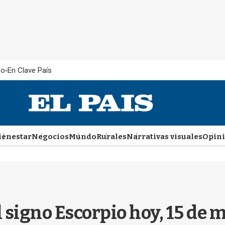
ño
En Clave País
ienestar
Negocios
Mundo
Rurales
Narrativas visuales
Opin
l signo Escorpio hoy, 15 de 