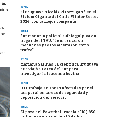
más
16:02
gudos
El uruguayo Nicolás Pirozzi ganó en el
Slalom Gigante del Chile Winter Series
2026, con la mejor compañía
los
15:51
 se
Funcionaria policial sufrió golpiza en
,
hogar del INAU: "Le arrancaron
mechones y se los mostraron como
trofeo"
eso
15:32
Mariana Salinas, la científica uruguaya
que viajó a Corea del Sur para
investigar la leucemia bovina
15:31
UTE trabaja en zonas afectadas por el
temporal en tareas de seguridad y
reposición del servicio
15:29
El pozo del Powerball escala a US$ 856
millones y entra al top 10 de los