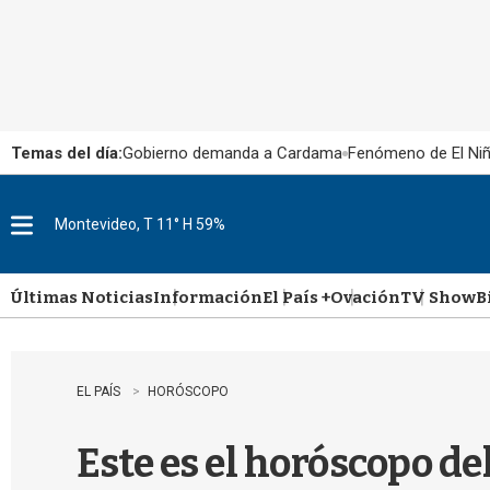
Temas del día:
Gobierno demanda a Cardama
Fenómeno de El Ni
Montevideo, T 11° H 59%
M
e
n
u
Últimas Noticias
Información
El País +
Ovación
TV Show
B
EL PAÍS
HORÓSCOPO
Este es el horóscopo de