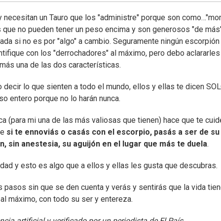
y necesitan un Tauro que los "administre" porque son como…"mo
os que no pueden tener un peso encima y son generosos "de más"
nada si no es por "algo" a cambio. Seguramente ningún escorpión
entifique con los "derrochadores" al máximo, pero debo aclararle
más una de las dos características.
 decir lo que sienten a todo el mundo, ellos y ellas te dicen SO
so entero porque no lo harán nunca.
ca (para mi una de las más valiosas que tienen) hace que te cuid
ue
si te ennoviás o casás con el escorpio, pasás a ser de su
n, sin anestesia, su aguijón en el lugar que más te duela
.
dad y esto es algo que a ellos y ellas les gusta que descubras.
s pasos sin que se den cuenta y verás y sentirás que la vida tie
 al máximo, con todo su ser y entereza.
ia artificial y verificado por un periodista de El País.