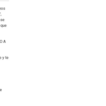
nos
,
 se
s que
LO A
e y te
ne