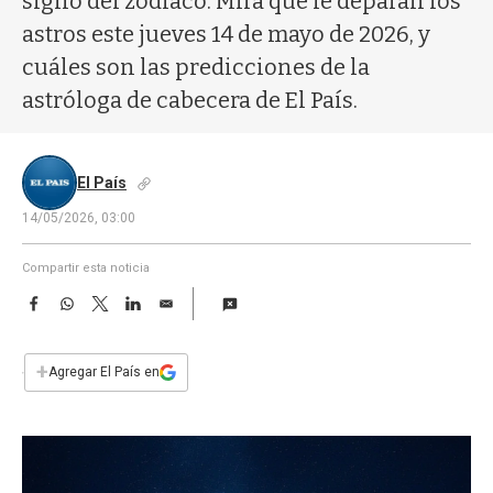
signo del zodíaco. Mirá qué le deparan los
a
astros este jueves 14 de mayo de 2026, y
cuáles son las predicciones de la
astróloga de cabecera de El País.
El País
14/05/2026, 03:00
Compartir esta noticia
F
W
T
L
E
a
h
w
i
m
c
a
i
n
a
e
t
t
k
i
+
Agregar El País en
b
s
t
e
l
o
A
e
d
o
p
r
I
k
p
n