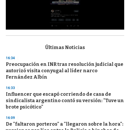
0
s
e
c
Últimas Noticias
o
n
16:34
d
Preocupación en INR tras resolución judicial que
s
o
autorizó visita conyugal al líder narco
f
Fernández Albín
3
3
s
16:33
e
Influencer que escapó corriendo de casa de
c
sindicalista argentino contó su versión: "Tuve un
o
n
brote psicótico"
d
s
16:09
De "faltaron porteros" a "llegaron sobre la hora":