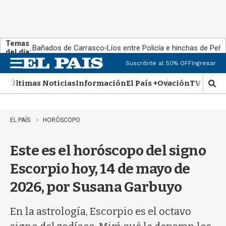
Temas
Bañados de Carrasco
Líos entre Policía e hinchas de Peña
del día:
Suscribite al 50% OFF
Ingresar
M
e
Últimas Noticias
Información
El País +
Ovación
TV Show
n
M
u
o
s
t
EL PAÍS
HORÓSCOPO
r
a
Este es el horóscopo del signo
r
b
Escorpio hoy, 14 de mayo de
�
s
2026, por Susana Garbuyo
q
u
e
En la astrología, Escorpio es el octavo
d