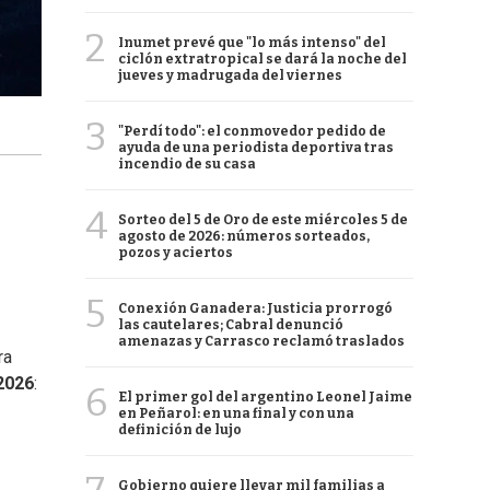
2
Inumet prevé que "lo más intenso" del
ciclón extratropical se dará la noche del
jueves y madrugada del viernes
3
"Perdí todo": el conmovedor pedido de
ayuda de una periodista deportiva tras
incendio de su casa
4
Sorteo del 5 de Oro de este miércoles 5 de
agosto de 2026: números sorteados,
pozos y aciertos
5
Conexión Ganadera: Justicia prorrogó
las cautelares; Cabral denunció
amenazas y Carrasco reclamó traslados
ra
2026
:
6
El primer gol del argentino Leonel Jaime
en Peñarol: en una final y con una
definición de lujo
Gobierno quiere llevar mil familias a