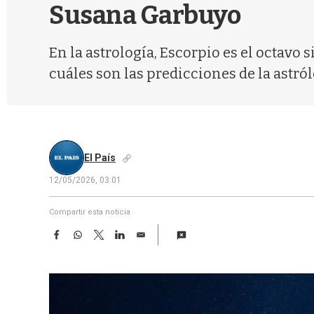
Susana Garbuyo
En la astrología, Escorpio es el octavo 
cuáles son las predicciones de la astról
El País
12/05/2026, 03:01
Compartir esta noticia
F
W
T
L
E
a
h
w
i
m
c
a
i
n
a
e
t
t
k
i
b
s
t
e
l
o
A
e
d