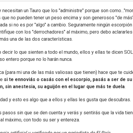
y necesitan un Tauro que los "administre" porque son como…"mo
os que no pueden tener un peso encima y son generosos "de más"
nada si no es por "algo" a cambio. Seguramente ningún escorpión
entifique con los "derrochadores" al máximo, pero debo aclararle
más una de las dos características.
 decir lo que sienten a todo el mundo, ellos y ellas te dicen SO
so entero porque no lo harán nunca.
ca (para mi una de las más valiosas que tienen) hace que te cuid
ue
si te ennoviás o casás con el escorpio, pasás a ser de su
n, sin anestesia, su aguijón en el lugar que más te duela
.
dad y esto es algo que a ellos y ellas les gusta que descubras.
s pasos sin que se den cuenta y verás y sentirás que la vida tie
 al máximo, con todo su ser y entereza.
ia artificial y verificado por un periodista de El País.