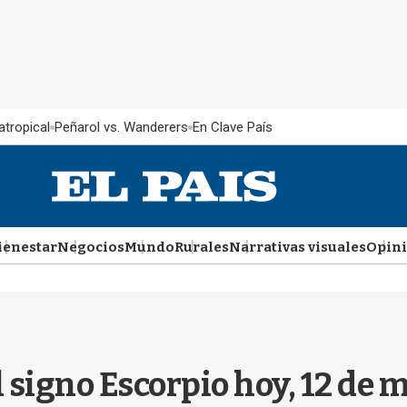
atropical
Peñarol vs. Wanderers
En Clave País
ienestar
Negocios
Mundo
Rurales
Narrativas visuales
Opin
l signo Escorpio hoy, 12 de 