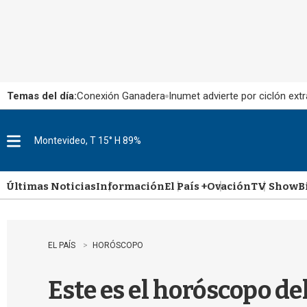
Temas del día:
Conexión Ganadera
Inumet advierte por ciclón extr
Montevideo, T 15° H 89%
M
e
n
u
Últimas Noticias
Información
El País +
Ovación
TV Show
B
EL PAÍS
HORÓSCOPO
Este es el horóscopo de