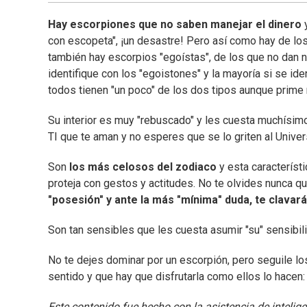
Hay escorpiones que no saben manejar el dinero
con escopeta", ¡un desastre! Pero así como hay de l
también hay escorpios "egoístas", de los que no dan 
identifique con los "egoistones" y la mayoría si se id
todos tienen "un poco" de los dos tipos aunque prime 
Su interior es muy "rebuscado" y les cuesta muchísimo
TI que te aman y no esperes que se lo griten al Univer
Son
los más celosos del zodiaco
y esta característi
proteja con gestos y actitudes. No te olvides nunca q
"posesión" y ante la más "mínima" duda, te clavará
Son tan sensibles que les cuesta asumir "su" sensibili
No te dejes dominar por un escorpión, pero seguile lo
sentido y que hay que disfrutarla como ellos lo hacen:
Este contenido fue hecho con la asistencia de inteligenc