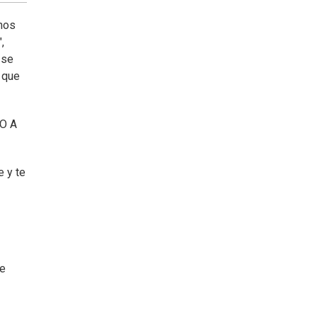
nos
,
 se
s que
LO A
e y te
ne