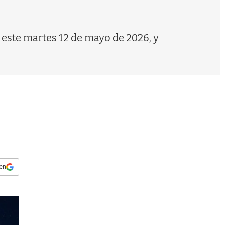
s
q
u
e
s este martes 12 de mayo de 2026, y
d
a
 en