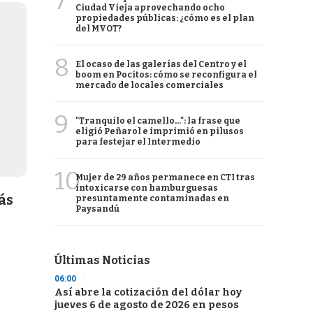
7
Ciudad Vieja aprovechando ocho
propiedades públicas: ¿cómo es el plan
del MVOT?
8
El ocaso de las galerías del Centro y el
boom en Pocitos: cómo se reconfigura el
mercado de locales comerciales
9
"Tranquilo el camello...": la frase que
eligió Peñarol e imprimió en pilusos
para festejar el Intermedio
10
Mujer de 29 años permanece en CTI tras
intoxicarse con hamburguesas
ás
presuntamente contaminadas en
Paysandú
Últimas Noticias
06:00
Así abre la cotización del dólar hoy
jueves 6 de agosto de 2026 en pesos