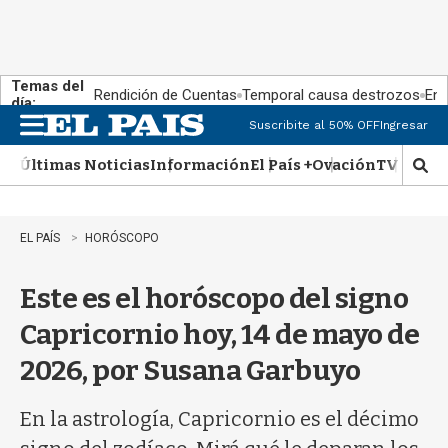
Temas del
Rendición de Cuentas
Temporal causa destrozos
En 
día:
Suscribite al 50% OFF
Ingresar
M
e
Últimas Noticias
Información
El País +
Ovación
TV Show
n
M
u
o
s
t
EL PAÍS
HORÓSCOPO
r
a
Este es el horóscopo del signo
r
b
Capricornio hoy, 14 de mayo de
�
s
2026, por Susana Garbuyo
q
u
e
En la astrología, Capricornio es el décimo
d