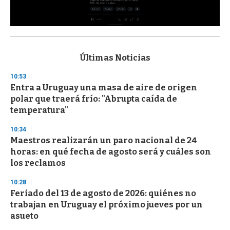
0
s
e
c
Últimas Noticias
o
n
10:53
d
Entra a Uruguay una masa de aire de origen
s
o
polar que traerá frío: "Abrupta caída de
f
temperatura"
3
3
s
10:34
e
Maestros realizarán un paro nacional de 24
c
horas: en qué fecha de agosto será y cuáles son
o
n
los reclamos
d
s
10:28
Feriado del 13 de agosto de 2026: quiénes no
trabajan en Uruguay el próximo jueves por un
asueto