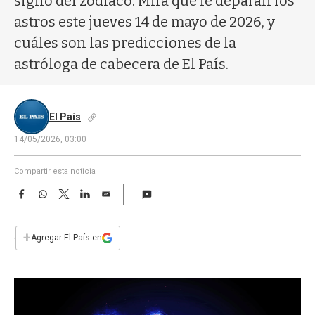
signo del zodíaco. Mirá qué le deparan los
a
astros este jueves 14 de mayo de 2026, y
cuáles son las predicciones de la
astróloga de cabecera de El País.
El País
14/05/2026, 03:00
Compartir esta noticia
F
W
T
L
E
a
h
w
i
m
c
a
i
n
a
e
t
t
k
i
+
Agregar El País en
b
s
t
e
l
o
A
e
d
o
p
r
I
k
p
n