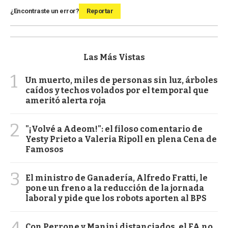
¿Encontraste un error?
Reportar
Las Más Vistas
1
Un muerto, miles de personas sin luz, árboles
caídos y techos volados por el temporal que
ameritó alerta roja
2
"¡Volvé a Adeom!": el filoso comentario de
Yesty Prieto a Valeria Ripoll en plena Cena de
Famosos
3
El ministro de Ganadería, Alfredo Fratti, le
pone un freno a la reducción de la jornada
laboral y pide que los robots aporten al BPS
Con Perrone y Manini distanciados, el FA no