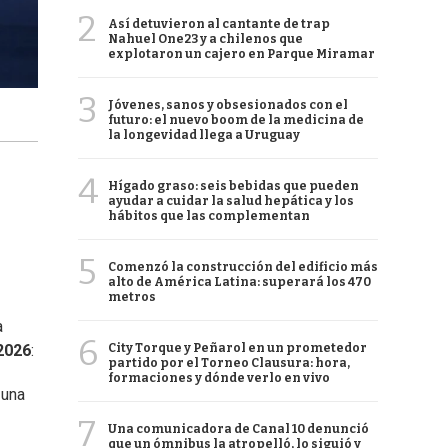
2
Así detuvieron al cantante de trap
Nahuel One23 y a chilenos que
explotaron un cajero en Parque Miramar
3
Jóvenes, sanos y obsesionados con el
futuro: el nuevo boom de la medicina de
la longevidad llega a Uruguay
4
Hígado graso: seis bebidas que pueden
ayudar a cuidar la salud hepática y los
hábitos que las complementan
5
Comenzó la construcción del edificio más
alto de América Latina: superará los 470
metros
a
6
City Torque y Peñarol en un prometedor
2026
:
partido por el Torneo Clausura: hora,
formaciones y dónde verlo en vivo
 una
7
Una comunicadora de Canal 10 denunció
que un ómnibus la atropelló, lo siguió y