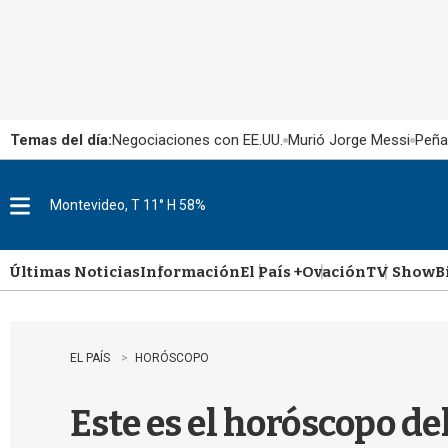
Temas del día:
Negociaciones con EE.UU.
Murió Jorge Messi
Peña
Montevideo, T 11° H 58%
M
e
n
u
Últimas Noticias
Información
El País +
Ovación
TV Show
B
EL PAÍS
HORÓSCOPO
Este es el horóscopo de