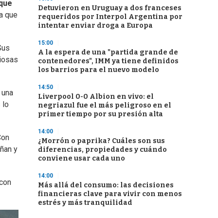
que
Detuvieron en Uruguay a dos franceses
la que
requeridos por Interpol Argentina por
intentar enviar droga a Europa
15:00
Sus
A la espera de una "partida grande de
ciosas
contenedores", IMM ya tiene definidos
los barrios para el nuevo modelo
14:50
 una
Liverpool 0-0 Albion en vivo: el
 lo
negriazul fue el más peligroso en el
primer tiempo por su presión alta
14:00
Con
¿Morrón o paprika? Cuáles son sus
ñan y
diferencias, propiedades y cuándo
conviene usar cada uno
14:00
 con
Más allá del consumo: las decisiones
financieras clave para vivir con menos
estrés y más tranquilidad