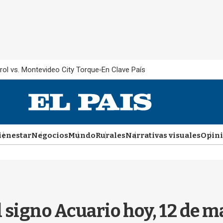
rol vs. Montevideo City Torque
En Clave País
ienestar
Negocios
Mundo
Rurales
Narrativas visuales
Opin
l signo Acuario hoy, 12 de m