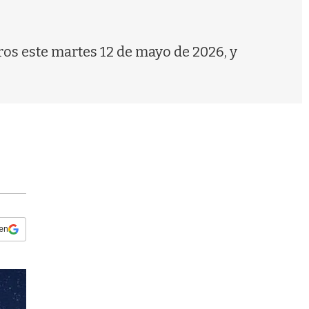
s
q
u
e
ros este martes 12 de mayo de 2026, y
d
a
 en