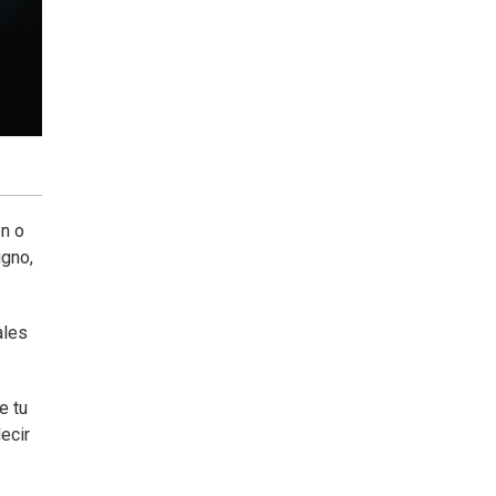
en o
igno,
ales
e tu
ecir