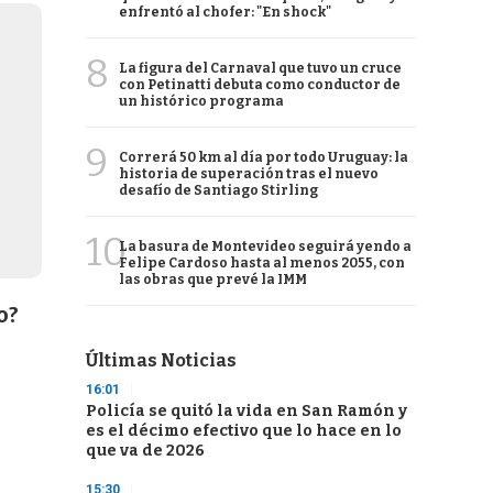
enfrentó al chofer: "En shock"
8
La figura del Carnaval que tuvo un cruce
con Petinatti debuta como conductor de
un histórico programa
9
Correrá 50 km al día por todo Uruguay: la
historia de superación tras el nuevo
desafío de Santiago Stirling
10
La basura de Montevideo seguirá yendo a
Felipe Cardoso hasta al menos 2055, con
las obras que prevé la IMM
o?
Últimas Noticias
16:01
Policía se quitó la vida en San Ramón y
es el décimo efectivo que lo hace en lo
que va de 2026
15:30