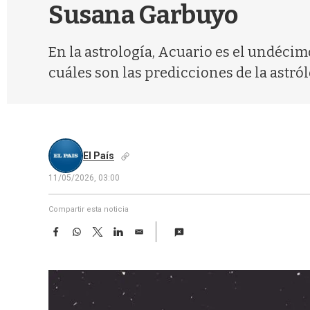
Susana Garbuyo
En la astrología, Acuario es el undécimo
cuáles son las predicciones de la astról
El País
11/05/2026, 03:00
Compartir esta noticia
F
W
T
L
E
a
h
w
i
m
c
a
i
n
a
e
t
t
k
i
b
s
t
e
l
o
A
e
d