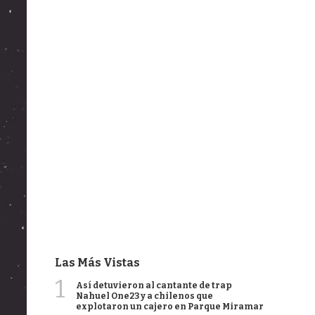
Las Más Vistas
1
Así detuvieron al cantante de trap
Nahuel One23 y a chilenos que
explotaron un cajero en Parque Miramar