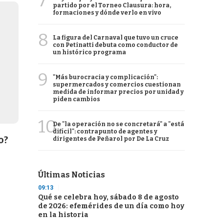
7
partido por el Torneo Clausura: hora,
formaciones y dónde verlo en vivo
8
La figura del Carnaval que tuvo un cruce
con Petinatti debuta como conductor de
un histórico programa
9
"Más burocracia y complicación":
supermercados y comercios cuestionan
medida de informar precios por unidad y
piden cambios
10
De "la operación no se concretará" a "está
difícil": contrapunto de agentes y
o?
dirigentes de Peñarol por De La Cruz
Últimas Noticias
09:13
Qué se celebra hoy, sábado 8 de agosto
de 2026: efemérides de un día como hoy
en la historia