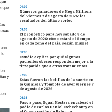
que
09:02
la que
Números ganadores de Mega Millions
del viernes 7 de agosto de 2026: los
resultados del último sorteo
Sus
08:56
ciosas
El pronóstico para hoy sabado 8 de
agosto de 2026: cómo estará el tiempo
en cada zona del país, según Inumet
 una
08:00
 lo
Estudio explica por qué algunos
pacientes obesos responden mejor a la
tirzepatida que a otros tratamientos
Con
07:00
ñan y
Estas fueron las bolillas de la suerte en
la Quiniela y Tómbola de ayer viernes 7
de agosto de 2026
 con
06:38
Paso a paso, Equal Mostaza encabezó el
podio de Carlos Daniel Etchechoury en
el Comparación de Palermo