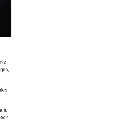
en o
igno,
ales
e tu
ecir