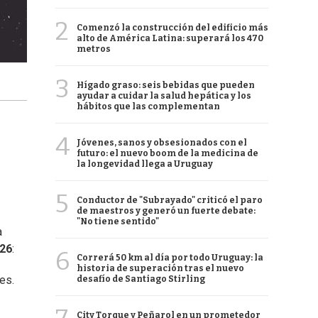
2
Comenzó la construcción del edificio más
alto de América Latina: superará los 470
metros
3
Hígado graso: seis bebidas que pueden
ayudar a cuidar la salud hepática y los
hábitos que las complementan
4
Jóvenes, sanos y obsesionados con el
futuro: el nuevo boom de la medicina de
la longevidad llega a Uruguay
5
Conductor de "Subrayado" criticó el paro
de maestros y generó un fuerte debate:
"No tiene sentido"
a
026
:
6
Correrá 50 km al día por todo Uruguay: la
historia de superación tras el nuevo
es.
desafío de Santiago Stirling
City Torque y Peñarol en un prometedor