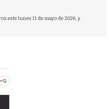
s
q
u
e
ros este lunes 11 de mayo de 2026, y
d
a
 en