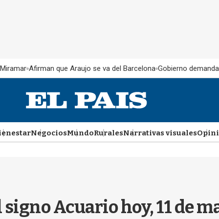
 Miramar
Afirman que Araujo se va del Barcelona
Gobierno demanda
ienestar
Negocios
Mundo
Rurales
Narrativas visuales
Opin
l signo Acuario hoy, 11 de m