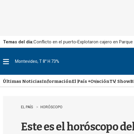
Temas del día:
Conflicto en el puerto
Explotaron cajero en Parque
Montevideo, T 8° H 73%
M
e
n
u
Últimas Noticias
Información
El País +
Ovación
TV Show
B
EL PAÍS
HORÓSCOPO
Este es el horóscopo de