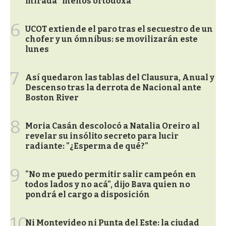
mirada “menos ortodoxa”
6
UCOT extiende el paro tras el secuestro de un
chofer y un ómnibus: se movilizarán este
lunes
7
Así quedaron las tablas del Clausura, Anual y
Descenso tras la derrota de Nacional ante
Boston River
8
Moria Casán descolocó a Natalia Oreiro al
revelar su insólito secreto para lucir
radiante: "¿Esperma de qué?"
9
"No me puedo permitir salir campeón en
todos lados y no acá", dijo Bava quien no
pondrá el cargo a disposición
10
Ni Montevideo ni Punta del Este: la ciudad