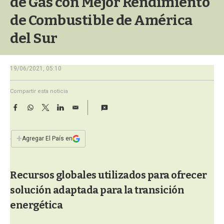
de Gas con Mejor Rendimiento
a
de Combustible de América
del Sur
19/06/2021, 05:10
Compartir esta noticia
F
W
T
L
E
a
h
w
i
m
c
a
i
n
a
e
t
t
k
i
+
Agregar El País en
b
s
t
e
l
o
A
e
d
o
p
r
I
Recursos globales utilizados para ofrecer
k
p
n
solución adaptada para la transición
energética