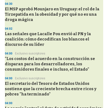
n
04:30
d
El MSP aprobó Mounjaro en Uruguay: el rol de la
s
o
Tirzepatida en la obesidad y por qué no es una
f
droga mágica
3
3
s
04:02
e
Las señales que Lacalle Pou envió al PN y la
c
coalición: cómo decodifican los blancos el
o
n
discurso de su líder
d
s
04:00
Exclusivo suscriptores
"Los costos del acuerdo en la construcción se
disparan para los desarrolladores, los
consumidores finales e incluso, el Estado"
04:00
Exclusivo suscriptores
El secretario del Tesoro de Estados Unidos
sostiene que la creciente brecha entre ricos y
pobres "ha terminado"
04:00