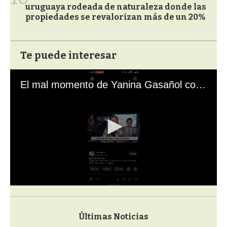
uruguaya rodeada de naturaleza donde las
propiedades se revalorizan más de un 20%
Te puede interesar
El mal momento de Yanina Gasañol con un hincha argentino en "Subrayado"
0
s
e
c
Últimas Noticias
o