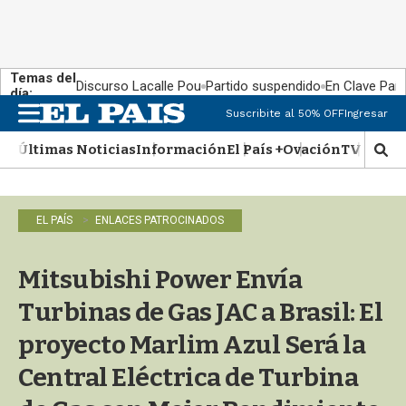
Temas del
Discurso Lacalle Pou
Partido suspendido
En Clave País
día:
Suscribite al 50% OFF
Ingresar
M
e
Últimas Noticias
Información
El País +
Ovación
TV Show
n
M
u
o
s
t
EL PAÍS
ENLACES PATROCINADOS
r
a
r
Mitsubishi Power Envía
b
�
Turbinas de Gas JAC a Brasil: El
s
q
proyecto Marlim Azul Será la
u
Central Eléctrica de Turbina
e
d