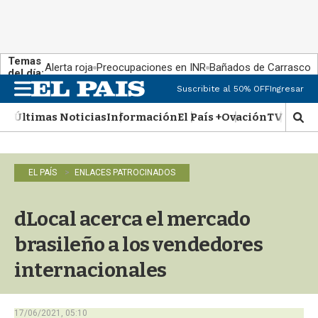
Temas
Alerta roja
Preocupaciones en INR
Bañados de Carrasco
del día:
Suscribite al 50% OFF
Ingresar
M
e
Últimas Noticias
Información
El País +
Ovación
TV Show
n
M
u
o
s
t
EL PAÍS
ENLACES PATROCINADOS
r
a
r
dLocal acerca el mercado
b
�
brasileño a los vendedores
s
q
internacionales
u
e
d
17/06/2021, 05:10