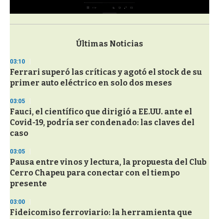
0
s
e
c
Últimas Noticias
o
n
03:10
d
Ferrari superó las críticas y agotó el stock de su
s
o
primer auto eléctrico en solo dos meses
f
3
03:05
3
s
Fauci, el científico que dirigió a EE.UU. ante el
e
Covid-19, podría ser condenado: las claves del
c
caso
o
n
d
03:05
s
Pausa entre vinos y lectura, la propuesta del Club
Cerro Chapeu para conectar con el tiempo
presente
03:00
Fideicomiso ferroviario: la herramienta que