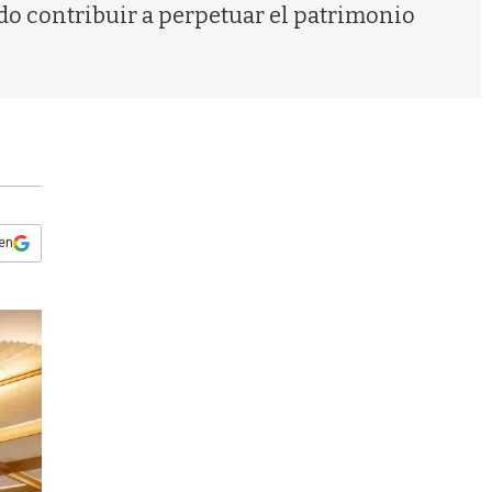
s
ndo contribuir a perpetuar el patrimonio
q
u
e
d
a
 en