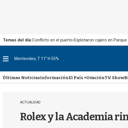
Temas del día:
Conflicto en el puerto
Explotaron cajero en Parque
Montevideo, T 11° H 55%
M
e
n
u
Últimas Noticias
Información
El País +
Ovación
TV Show
B
ACTUALIDAD
Rolex y la Academia ri