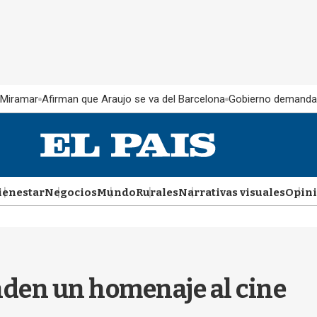
 Miramar
Afirman que Araujo se va del Barcelona
Gobierno demanda
ienestar
Negocios
Mundo
Rurales
Narrativas visuales
Opin
nden un homenaje al cine