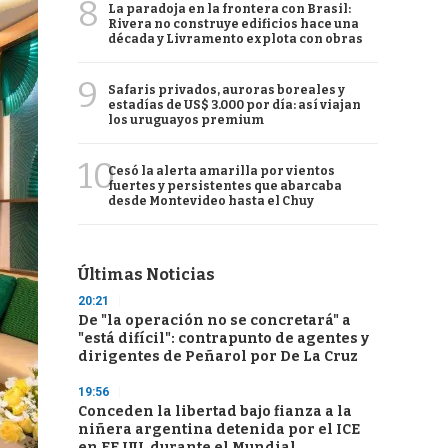
8
La paradoja en la frontera con Brasil:
Rivera no construye edificios hace una
década y Livramento explota con obras
9
Safaris privados, auroras boreales y
estadías de US$ 3.000 por día: así viajan
los uruguayos premium
10
Cesó la alerta amarilla por vientos
fuertes y persistentes que abarcaba
desde Montevideo hasta el Chuy
Últimas Noticias
20:21
De "la operación no se concretará" a
"está difícil": contrapunto de agentes y
dirigentes de Peñarol por De La Cruz
19:56
Conceden la libertad bajo fianza a la
niñera argentina detenida por el ICE
en EE.UU. durante el Mundial