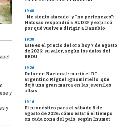
19:40
“Me siento atacado” y “no pertenezco”:
Matosas respondió a AUDEF y explicó
por qué vuelve a dirigir a Danubio
19:30
Este es el precio del oro hoy 7 de agosto
de 2026: su valor, según los datos del
papel
BROU
19:26
Dolor en Nacional: murió el DT
argentino Miguel Ignomiriello, que
es
dejó una gran marca en las juveniles
albas
sese y
19:16
es y
El pronóstico para el sábado 8 de
agosto de 2026: cómo estará el tiempo
en cada zona del país, según Inumet