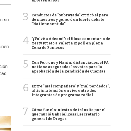
aporten al BPS
3
Conductor de "Subrayado" criticó el paro
en su
de maestros y generó un fuerte debate:
"No tiene sentido"
4
"¡Volvé a Adeom!": el filoso comentario de
Yesty Prieto a Valeria Ripoll en plena
eúnen
Cena de Famosos
5
Con Perrone y Manini distanciados, el FA
ción
no tiene asegurados los votos para la
aprobación de la Rendición de Cuentas
icas
6
Entre "mal compañero" y "mal perdedor",
altísima tensión en vivo entre dos
integrantes de programa radial
7
Cómo fue el siniestro de tránsito por el
que murió Gabriel Rossi, secretario
general de Drogas