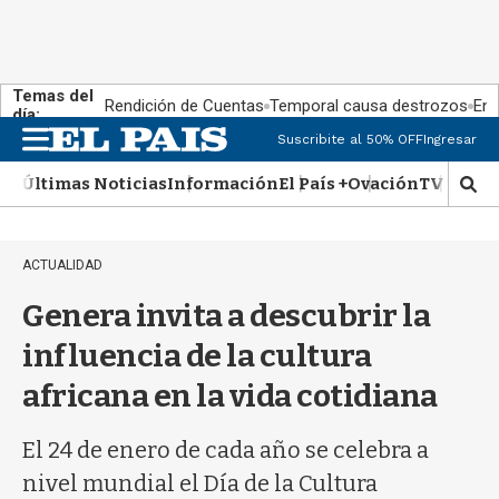
Temas del
Rendición de Cuentas
Temporal causa destrozos
En 
día:
Suscribite al 50% OFF
Ingresar
M
e
Últimas Noticias
Información
El País +
Ovación
TV Show
n
M
u
o
s
t
ACTUALIDAD
r
a
Genera invita a descubrir la
r
b
influencia de la cultura
�
africana en la vida cotidiana
s
q
u
El 24 de enero de cada año se celebra a
e
nivel mundial el Día de la Cultura
d