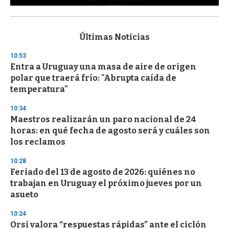
0
s
e
c
Últimas Noticias
o
n
10:53
d
Entra a Uruguay una masa de aire de origen
s
o
polar que traerá frío: "Abrupta caída de
f
temperatura"
3
3
s
10:34
e
Maestros realizarán un paro nacional de 24
c
horas: en qué fecha de agosto será y cuáles son
o
n
los reclamos
d
s
10:28
Feriado del 13 de agosto de 2026: quiénes no
trabajan en Uruguay el próximo jueves por un
asueto
10:24
Orsi valora “respuestas rápidas” ante el ciclón