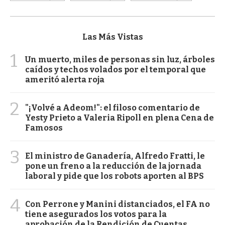
Las Más Vistas
1
Un muerto, miles de personas sin luz, árboles
caídos y techos volados por el temporal que
ameritó alerta roja
2
"¡Volvé a Adeom!": el filoso comentario de
Yesty Prieto a Valeria Ripoll en plena Cena de
Famosos
3
El ministro de Ganadería, Alfredo Fratti, le
pone un freno a la reducción de la jornada
laboral y pide que los robots aporten al BPS
4
Con Perrone y Manini distanciados, el FA no
tiene asegurados los votos para la
aprobación de la Rendición de Cuentas