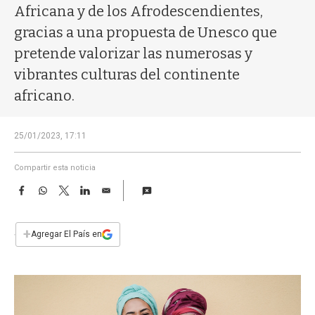
a
Africana y de los Afrodescendientes,
gracias a una propuesta de Unesco que
pretende valorizar las numerosas y
vibrantes culturas del continente
africano.
25/01/2023, 17:11
Compartir esta noticia
F
W
T
L
E
a
h
w
i
m
c
a
i
n
a
e
t
t
k
i
+
Agregar El País en
b
s
t
e
l
o
A
e
d
o
p
r
I
k
p
n