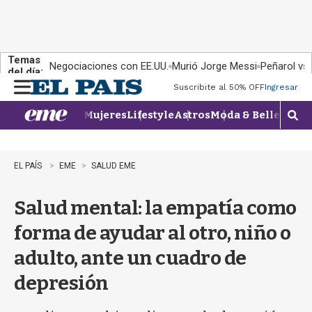
Temas
Negociaciones con EE.UU.
Murió Jorge Messi
Peñarol vs
del día:
Suscribite al 50% OFF
Ingresar
M
e
Mujeres
Lifestyle
Astros
Moda & Belleza
Con
n
M
u
o
s
t
EL PAÍS
EME
SALUD EME
r
a
Salud mental: la empatía como
r
b
forma de ayudar al otro, niño o
�
s
adulto, ante un cuadro de
q
u
depresión
e
d