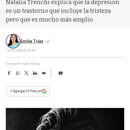
a
Natalia Trenchi explica que la depresión
es un trastorno que incluye la tristeza
pero que es mucho más amplio.
Emilia Triay
12/01/2024, 03:00
Compartir esta noticia
F
W
T
L
E
a
h
w
i
m
c
a
i
n
a
e
t
t
k
i
+
Agregar El País en
b
s
t
e
l
o
A
e
d
o
p
r
I
k
p
n