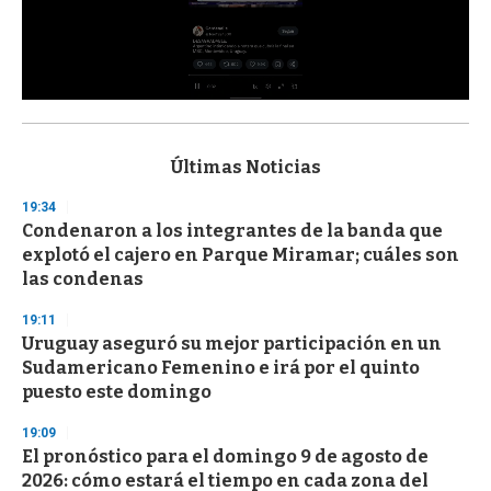
0
s
e
c
Últimas Noticias
o
n
19:34
d
Condenaron a los integrantes de la banda que
s
o
explotó el cajero en Parque Miramar; cuáles son
f
las condenas
3
3
s
19:11
e
Uruguay aseguró su mejor participación en un
c
Sudamericano Femenino e irá por el quinto
o
n
puesto este domingo
d
s
19:09
El pronóstico para el domingo 9 de agosto de
2026: cómo estará el tiempo en cada zona del