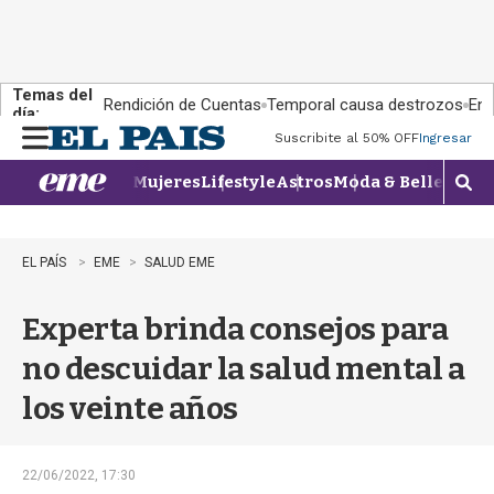
Temas del
Rendición de Cuentas
Temporal causa destrozos
En 
día:
Suscribite al 50% OFF
Ingresar
M
e
Mujeres
Lifestyle
Astros
Moda & Belleza
Con
n
M
u
o
s
t
EL PAÍS
EME
SALUD EME
r
a
Experta brinda consejos para
r
b
no descuidar la salud mental a
�
s
los veinte años
q
u
e
d
22/06/2022, 17:30