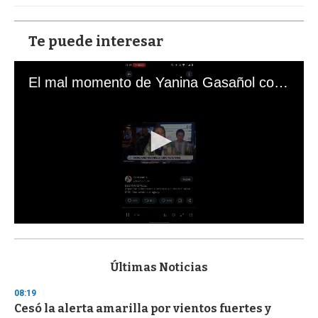
Te puede interesar
El mal momento de Yanina Gasañol con un hincha argentino en "Subrayado"
0
s
e
c
Últimas Noticias
o
n
08:19
d
Cesó la alerta amarilla por vientos fuertes y
s