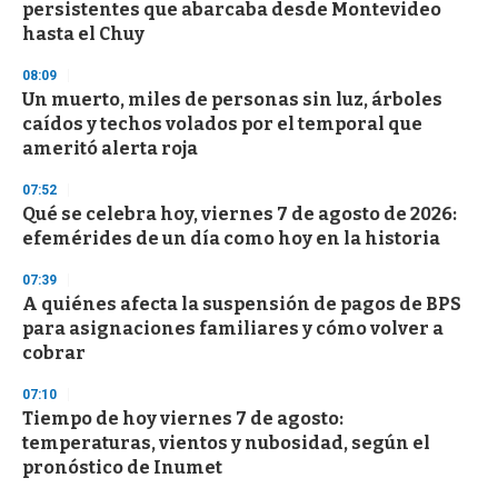
o
persistentes que abarcaba desde Montevideo
f
hasta el Chuy
3
3
s
08:09
e
Un muerto, miles de personas sin luz, árboles
c
caídos y techos volados por el temporal que
o
n
ameritó alerta roja
d
s
07:52
Qué se celebra hoy, viernes 7 de agosto de 2026:
efemérides de un día como hoy en la historia
07:39
A quiénes afecta la suspensión de pagos de BPS
para asignaciones familiares y cómo volver a
cobrar
07:10
Tiempo de hoy viernes 7 de agosto:
temperaturas, vientos y nubosidad, según el
pronóstico de Inumet