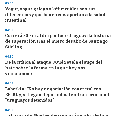
05:00
Yogur, yogur griego y kéfir: cuáles son sus
diferencias y qué beneficios aportan a la salud
intestinal
04:30
Correrá 50 km al día por todo Uruguay: la historia
de superación tras el nuevo desafío de Santiago
Stirling
04:30
De la crítica al ataque: ¿Qué revela el auge del
hate sobre la forma en la que hoy nos
vinculamos?
04:03
Lubetkin: "No hay negociación concreta" con
EE.UU. y, si llegan deportados, tendrán prioridad
"uruguayos detenidos"
04:00
La basura de Montevideo seguirá yendo a Felipe