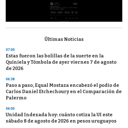
0
s
e
c
Últimas Noticias
o
n
07:00
d
Estas fueron las bolillas de la suerte en la
s
o
Quiniela y Tómbola de ayer viernes 7 de agosto
f
de 2026
3
3
s
06:38
e
Paso a paso, Equal Mostaza encabezó el podio de
c
Carlos Daniel Etchechoury en el Comparación de
o
n
Palermo
d
s
06:00
Unidad Indexada hoy: cuánto cotiza la UI este
sábado 8 de agosto de 2026 en pesos uruguayos