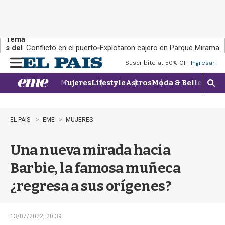
Tema
s del
Conflicto en el puerto
Explotaron cajero en Parque Miramar
día:
Suscribite al 50% OFF
Ingresar
M
e
Mujeres
Lifestyle
Astros
Moda & Belleza
Con
n
M
u
o
s
t
EL PAÍS
EME
MUJERES
r
a
Una nueva mirada hacia
r
b
Barbie, la famosa muñeca
�
s
¿regresa a sus orígenes?
q
u
e
d
13/07/2022, 20:39