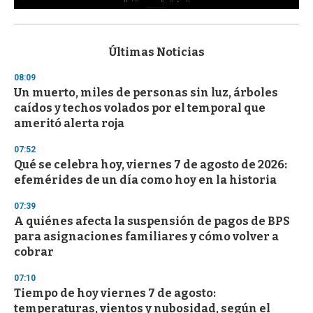
0
s
e
c
Últimas Noticias
o
n
08:09
d
Un muerto, miles de personas sin luz, árboles
s
o
caídos y techos volados por el temporal que
f
ameritó alerta roja
3
3
s
07:52
e
Qué se celebra hoy, viernes 7 de agosto de 2026:
c
efemérides de un día como hoy en la historia
o
n
d
07:39
s
A quiénes afecta la suspensión de pagos de BPS
para asignaciones familiares y cómo volver a
cobrar
07:10
Tiempo de hoy viernes 7 de agosto:
temperaturas, vientos y nubosidad, según el