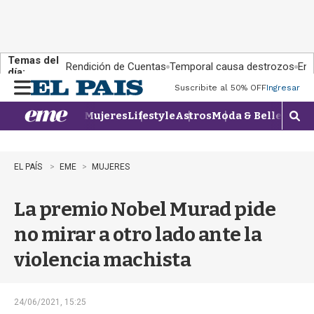
Temas del
Rendición de Cuentas
Temporal causa destrozos
En 
día:
Suscribite al 50% OFF
Ingresar
M
e
Mujeres
Lifestyle
Astros
Moda & Belleza
Con
n
M
u
o
s
t
EL PAÍS
EME
MUJERES
r
a
La premio Nobel Murad pide
r
b
no mirar a otro lado ante la
�
s
violencia machista
q
u
e
d
24/06/2021, 15:25