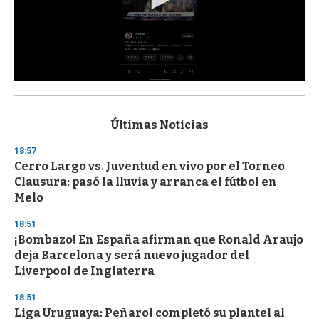
0
s
e
c
Últimas Noticias
o
n
18:57
d
Cerro Largo vs. Juventud en vivo por el Torneo
s
o
Clausura: pasó la lluvia y arranca el fútbol en
f
Melo
3
3
s
18:51
e
¡Bombazo! En España afirman que Ronald Araujo
c
deja Barcelona y será nuevo jugador del
o
n
Liverpool de Inglaterra
d
s
18:51
Liga Uruguaya: Peñarol completó su plantel al