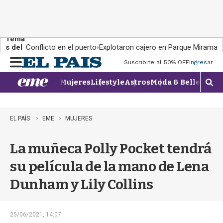
Tema
s del
Conflicto en el puerto
Explotaron cajero en Parque Miramar
día:
Suscribite al 50% OFF
Ingresar
M
e
Mujeres
Lifestyle
Astros
Moda & Belleza
Con
n
M
u
o
s
t
EL PAÍS
EME
MUJERES
r
a
La muñeca Polly Pocket tendrá
r
b
su película de la mano de Lena
�
s
Dunham y Lily Collins
q
u
e
d
25/06/2021, 14:07