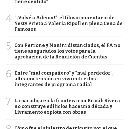
tiene sentido"
4
"¡Volvé a Adeom!": el filoso comentario de
Yesty Prieto a Valeria Ripoll en plena Cena de
Famosos
5
Con Perrone y Manini distanciados, el FA no
tiene asegurados los votos para la
aprobación de la Rendición de Cuentas
6
Entre "mal compañero" y "mal perdedor",
altísima tensión en vivo entre dos
integrantes de programa radial
7
La paradoja en la frontera con Brasil: Rivera
no construye edificios hace una década y
Livramento explota con obras
8
Cómo fue el siniestro de tránsito por el que