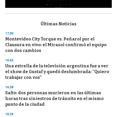
0
s
e
c
Últimas Noticias
o
n
17:00
d
Montevideo City Torque vs. Peñarol por el
s
o
Clausura en vivo: el Mirasol confirmó el equipo
f
con dos cambios
3
3
s
16:42
e
Una estrella de la televisión argentina fue a ver
c
el show de Gustaf y quedó deslumbrada: "Quiero
o
n
trabajar con vos"
d
s
16:28
Salto: dos personas murieron en las últimas
horas tras siniestros de tránsito en el mismo
punto de la ciudad
16:24