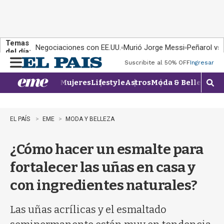
Temas
Negociaciones con EE.UU.
Murió Jorge Messi
Peñarol vs
del día:
Suscribite al 50% OFF
Ingresar
M
e
Mujeres
Lifestyle
Astros
Moda & Belleza
Con
n
M
u
o
s
t
EL PAÍS
EME
MODA Y BELLEZA
r
a
¿Cómo hacer un esmalte para
r
b
fortalecer las uñas en casa y
�
s
con ingredientes naturales?
q
u
e
Las uñas acrílicas y el esmaltado
d