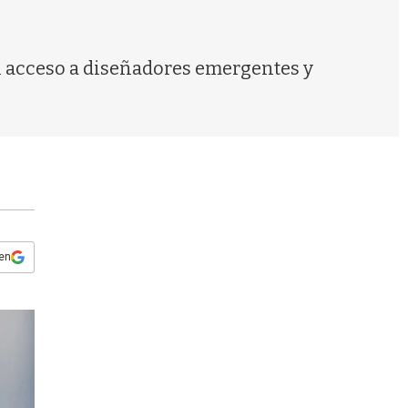
s
q
u
e
an acceso a diseñadores emergentes y
d
a
 en