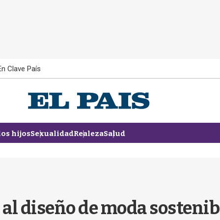
En Clave País
los hijos
Sexualidad
Realeza
Salud
a al diseño de moda sostenibl