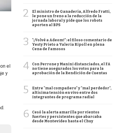
2
El ministro de Ganadería, Alfredo Fratti,
le pone un freno a la reducción de la
jornada laboral y pide que los robots
aporten al BPS
3
"¡Volvé a Adeom!": el filoso comentario de
Yesty Prieto a Valeria Ripoll en plena
Cena de Famosos
4
Con Perrone y Manini distanciados, el FA
con el
no tiene asegurados los votos para la
je y
aprobación de la Rendición de Cuentas
5
Entre "mal compañero" y "mal perdedor",
altísima tensión en vivo entre dos
integrantes de programa radial
ad.
6
Cesó la alerta amarilla por vientos
fuertes y persistentes que abarcaba
desde Montevideo hasta el Chuy