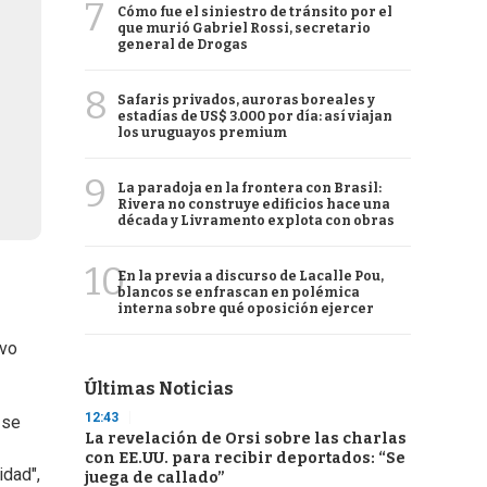
7
Cómo fue el siniestro de tránsito por el
que murió Gabriel Rossi, secretario
general de Drogas
8
Safaris privados, auroras boreales y
estadías de US$ 3.000 por día: así viajan
los uruguayos premium
9
La paradoja en la frontera con Brasil:
Rivera no construye edificios hace una
década y Livramento explota con obras
10
En la previa a discurso de Lacalle Pou,
blancos se enfrascan en polémica
interna sobre qué oposición ejercer
evo
Últimas Noticias
12:43
 se
La revelación de Orsi sobre las charlas
con EE.UU. para recibir deportados: “Se
idad",
juega de callado”