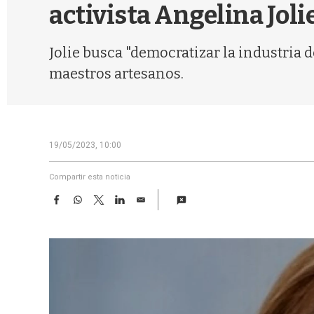
activista Angelina Joli
Jolie busca "democratizar la industria
maestros artesanos.
19/05/2023, 10:00
Compartir esta noticia
F
W
T
L
E
a
h
w
i
m
c
a
i
n
a
e
t
t
k
i
b
s
t
e
l
o
A
e
d
o
p
r
I
k
p
n