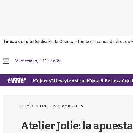
Temas del día:
Rendición de Cuentas
Temporal causa destrozos
Montevideo, T 11° H 63%
M
e
n
u
Mujeres
Lifestyle
Astros
Moda & Belleza
Con 
EL PAÍS
EME
MODA Y BELLEZA
Atelier Jolie: la apuest