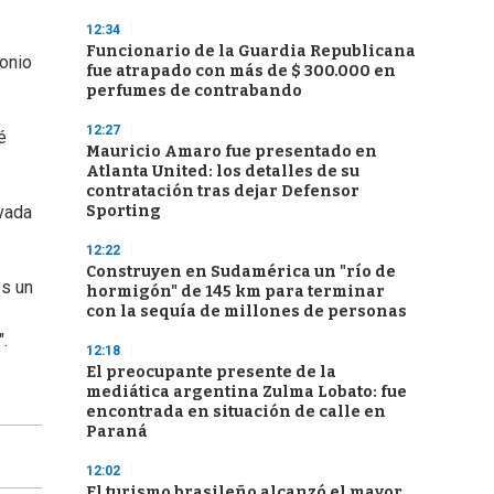
12:34
Funcionario de la Guardia Republicana
monio
fue atrapado con más de $ 300.000 en
perfumes de contrabando
12:27
é
Mauricio Amaro fue presentado en
Atlanta United: los detalles de su
contratación tras dejar Defensor
Sporting
evada
12:22
Construyen en Sudamérica un "río de
es un
hormigón" de 145 km para terminar
con la sequía de millones de personas
".
12:18
El preocupante presente de la
mediática argentina Zulma Lobato: fue
encontrada en situación de calle en
Paraná
12:02
El turismo brasileño alcanzó el mayor