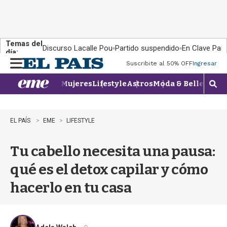
Temas del
Discurso Lacalle Pou
Partido suspendido
En Clave País
día:
Suscribite al 50% OFF
Ingresar
M
e
Mujeres
Lifestyle
Astros
Moda & Belleza
Con
n
M
u
o
s
t
EL PAÍS
EME
LIFESTYLE
r
a
Tu cabello necesita una pausa:
r
b
qué es el detox capilar y cómo
�
s
hacerlo en tu casa
q
u
e
d