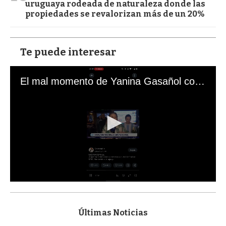
uruguaya rodeada de naturaleza donde las
propiedades se revalorizan más de un 20%
Te puede interesar
El mal momento de Yanina Gasañol con un hincha argentino en "Subrayado"
0
s
e
c
Últimas Noticias
o
n