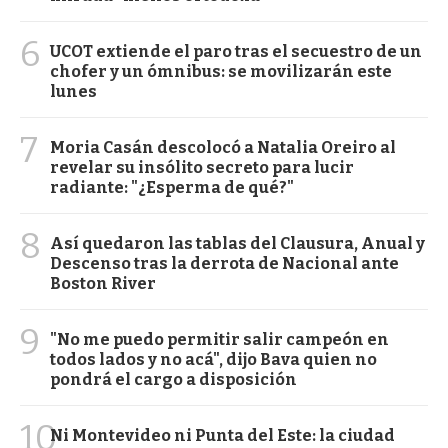
6
UCOT extiende el paro tras el secuestro de un
chofer y un ómnibus: se movilizarán este
lunes
7
Moria Casán descolocó a Natalia Oreiro al
revelar su insólito secreto para lucir
radiante: "¿Esperma de qué?"
8
Así quedaron las tablas del Clausura, Anual y
Descenso tras la derrota de Nacional ante
Boston River
9
"No me puedo permitir salir campeón en
todos lados y no acá", dijo Bava quien no
pondrá el cargo a disposición
10
Ni Montevideo ni Punta del Este: la ciudad