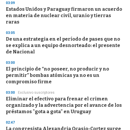
03:09
d
Estados Unidos y Paraguay firmaron un acuerdo
s
o
en materia de nuclear civil, uranio y tierras
f
raras
3
3
s
03:05
e
De una estrategia en el período de pases que no
c
se explica a un equipo desnorteado: el presente
o
n
de Nacional
d
s
03:00
El principio de “no poseer, no producir y no
permitir” bombas atómicas ya no es un
compromiso firme
03:00
Exclusivo suscriptores
Eliminar el efectivo para frenar el crimen
organizado y la advertencia por el avance de los
préstamos "gota a gota" en Uruguay
02:47
La congresista Alexandria Ocasio-Cortez surge