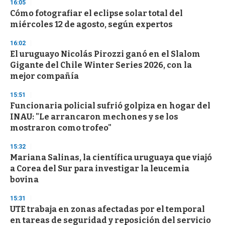
16:05
d
Cómo fotografiar el eclipse solar total del
s
o
miércoles 12 de agosto, según expertos
f
3
16:02
3
s
El uruguayo Nicolás Pirozzi ganó en el Slalom
e
Gigante del Chile Winter Series 2026, con la
c
mejor compañía
o
n
d
15:51
s
Funcionaria policial sufrió golpiza en hogar del
INAU: "Le arrancaron mechones y se los
mostraron como trofeo"
15:32
Mariana Salinas, la científica uruguaya que viajó
a Corea del Sur para investigar la leucemia
bovina
15:31
UTE trabaja en zonas afectadas por el temporal
en tareas de seguridad y reposición del servicio