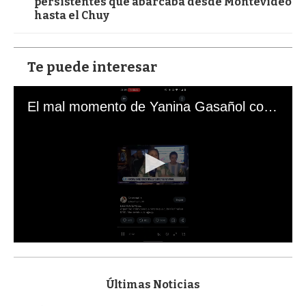
persistentes que abarcaba desde Montevideo
hasta el Chuy
Te puede interesar
El mal momento de Yanina Gasañol con un hincha argentino en "Subrayado"
0
s
e
c
Últimas Noticias
o
n