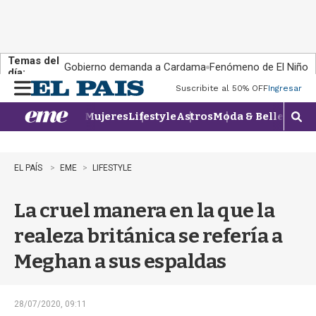
Temas del
Gobierno demanda a Cardama
Fenómeno de El Niño
día:
Suscribite al 50% OFF
Ingresar
M
e
Mujeres
Lifestyle
Astros
Moda & Belleza
Con
n
M
u
o
s
t
EL PAÍS
EME
LIFESTYLE
r
a
La cruel manera en la que la
r
b
realeza británica se refería a
�
s
Meghan a sus espaldas
q
u
e
d
28/07/2020, 09:11