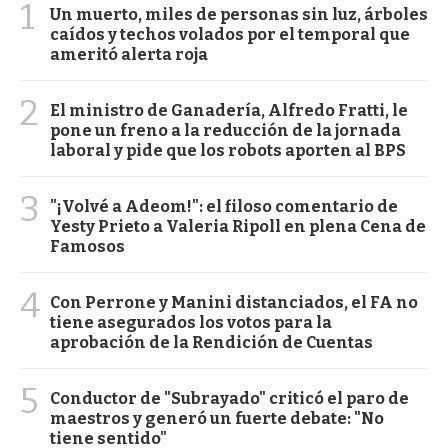
1
Un muerto, miles de personas sin luz, árboles
caídos y techos volados por el temporal que
ameritó alerta roja
2
El ministro de Ganadería, Alfredo Fratti, le
pone un freno a la reducción de la jornada
laboral y pide que los robots aporten al BPS
3
"¡Volvé a Adeom!": el filoso comentario de
Yesty Prieto a Valeria Ripoll en plena Cena de
Famosos
4
Con Perrone y Manini distanciados, el FA no
tiene asegurados los votos para la
aprobación de la Rendición de Cuentas
5
Conductor de "Subrayado" criticó el paro de
maestros y generó un fuerte debate: "No
tiene sentido"