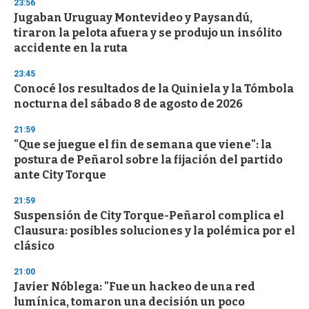
23:56
d
Jugaban Uruguay Montevideo y Paysandú,
s
o
tiraron la pelota afuera y se produjo un insólito
f
accidente en la ruta
3
3
s
23:45
e
Conocé los resultados de la Quiniela y la Tómbola
c
nocturna del sábado 8 de agosto de 2026
o
n
d
21:59
s
"Que se juegue el fin de semana que viene": la
postura de Peñarol sobre la fijación del partido
ante City Torque
21:59
Suspensión de City Torque-Peñarol complica el
Clausura: posibles soluciones y la polémica por el
clásico
21:00
Javier Nóblega: "Fue un hackeo de una red
lumínica, tomaron una decisión un poco