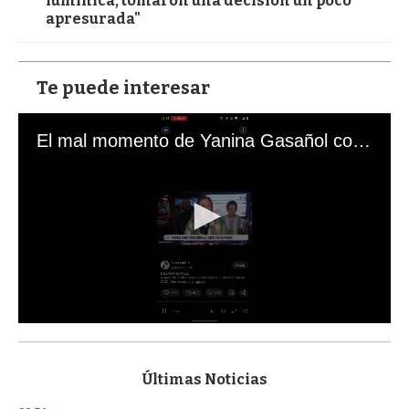
lumínica, tomaron una decisión un poco
apresurada"
Te puede interesar
El mal momento de Yanina Gasañol con un hincha argentino en "Subrayado"
0
s
e
c
Últimas Noticias
o
n