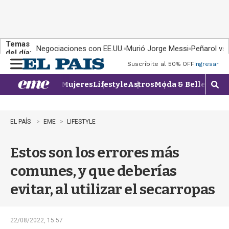
Temas
Negociaciones con EE.UU.
Murió Jorge Messi
Peñarol vs
del día:
Suscribite al 50% OFF
Ingresar
M
e
Mujeres
Lifestyle
Astros
Moda & Belleza
Con
n
M
u
o
s
t
EL PAÍS
EME
LIFESTYLE
r
a
Estos son los errores más
r
b
comunes, y que deberías
�
s
evitar, al utilizar el secarropas
q
u
e
d
22/08/2022, 15:57