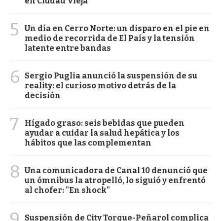
en Ciudad Vieja
5
Un día en Cerro Norte: un disparo en el pie en
medio de recorrida de El País y la tensión
latente entre bandas
6
Sergio Puglia anunció la suspensión de su
reality: el curioso motivo detrás de la
decisión
7
Hígado graso: seis bebidas que pueden
ayudar a cuidar la salud hepática y los
hábitos que las complementan
8
Una comunicadora de Canal 10 denunció que
un ómnibus la atropelló, lo siguió y enfrentó
al chofer: "En shock"
9
Suspensión de City Torque-Peñarol complica