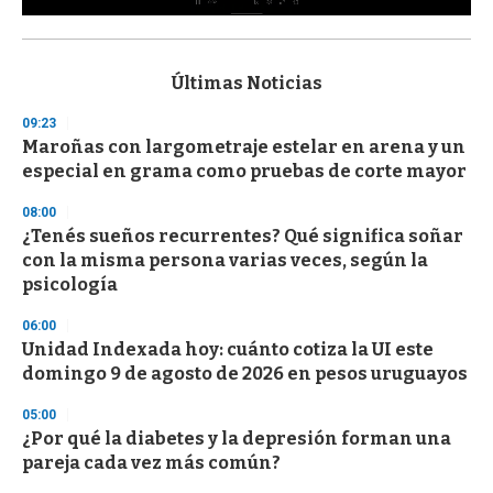
0
s
e
c
Últimas Noticias
o
n
09:23
d
Maroñas con largometraje estelar en arena y un
s
o
especial en grama como pruebas de corte mayor
f
3
08:00
3
s
¿Tenés sueños recurrentes? Qué significa soñar
e
con la misma persona varias veces, según la
c
psicología
o
n
d
06:00
s
Unidad Indexada hoy: cuánto cotiza la UI este
domingo 9 de agosto de 2026 en pesos uruguayos
05:00
¿Por qué la diabetes y la depresión forman una
pareja cada vez más común?