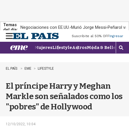
Temas
Negociaciones con EE.UU.
Murió Jorge Messi
Peñarol vs
del día:
Suscribite al 50% OFF
Ingresar
M
e
Mujeres
Lifestyle
Astros
Moda & Belleza
Con
n
M
u
o
s
t
EL PAÍS
EME
LIFESTYLE
r
a
El príncipe Harry y Meghan
r
b
Markle son señalados como los
�
s
"pobres" de Hollywood
q
u
e
d
12/10/2022, 10:04