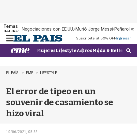
Temas
Negociaciones con EE.UU.
Murió Jorge Messi
Peñarol vs
del día:
Suscribite al 50% OFF
Ingresar
M
e
Mujeres
Lifestyle
Astros
Moda & Belleza
Con
n
M
u
o
s
t
EL PAÍS
EME
LIFESTYLE
r
a
El error de tipeo en un
r
b
souvenir de casamiento se
�
s
hizo viral
q
u
e
d
10/06/2021, 08:35