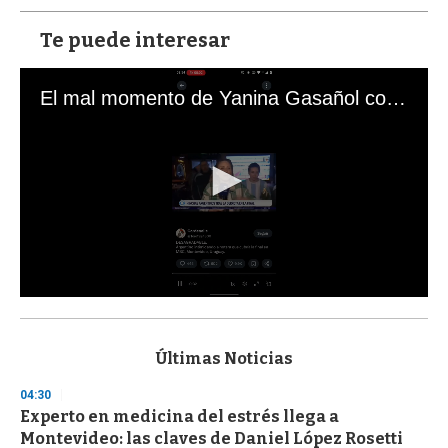
Te puede interesar
El mal momento de Yanina Gasañol con un hincha argentino en "Subrayado"
0
s
e
c
Últimas Noticias
o
n
04:30
d
Experto en medicina del estrés llega a
s
o
Montevideo: las claves de Daniel López Rosetti
f