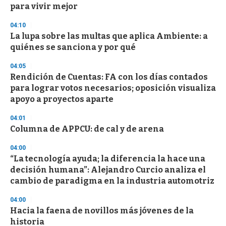
para vivir mejor
3
3
s
04:10
e
La lupa sobre las multas que aplica Ambiente: a
c
quiénes se sanciona y por qué
o
n
d
04:05
s
Rendición de Cuentas: FA con los días contados
para lograr votos necesarios; oposición visualiza
apoyo a proyectos aparte
04:01
Columna de APPCU: de cal y de arena
04:00
“La tecnología ayuda; la diferencia la hace una
decisión humana”: Alejandro Curcio analiza el
cambio de paradigma en la industria automotriz
04:00
Hacia la faena de novillos más jóvenes de la
historia