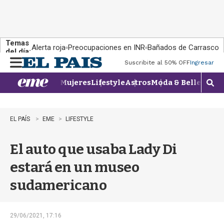
Temas
Alerta roja
Preocupaciones en INR
Bañados de Carrasco
del día:
Suscribite al 50% OFF
Ingresar
M
e
Mujeres
Lifestyle
Astros
Moda & Belleza
Con
n
M
u
o
s
t
EL PAÍS
EME
LIFESTYLE
r
a
El auto que usaba Lady Di
r
b
estará en un museo
�
s
sudamericano
q
u
e
d
29/06/2021, 17:16