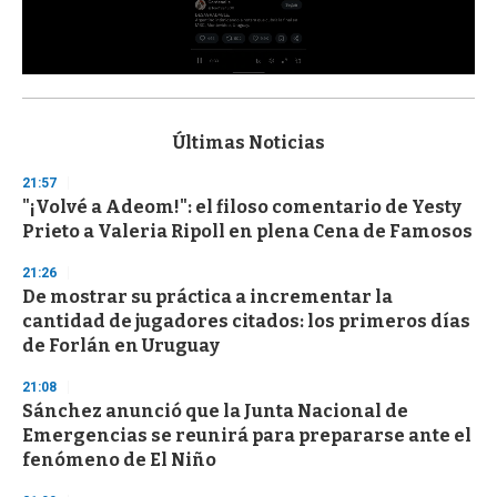
0
s
e
c
Últimas Noticias
o
n
21:57
d
"¡Volvé a Adeom!": el filoso comentario de Yesty
s
o
Prieto a Valeria Ripoll en plena Cena de Famosos
f
3
21:26
3
s
De mostrar su práctica a incrementar la
e
cantidad de jugadores citados: los primeros días
c
de Forlán en Uruguay
o
n
d
21:08
s
Sánchez anunció que la Junta Nacional de
Emergencias se reunirá para prepararse ante el
fenómeno de El Niño