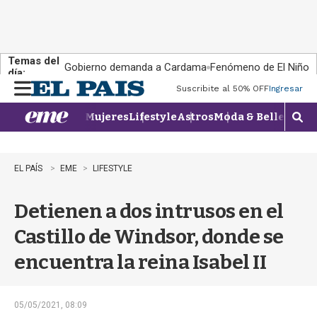
Temas del
Gobierno demanda a Cardama
Fenómeno de El Niño
día:
Suscribite al 50% OFF
Ingresar
M
e
Mujeres
Lifestyle
Astros
Moda & Belleza
Con
n
M
u
o
s
t
EL PAÍS
EME
LIFESTYLE
r
a
Detienen a dos intrusos en el
r
b
Castillo de Windsor, donde se
�
s
encuentra la reina Isabel II
q
u
e
d
05/05/2021, 08:09