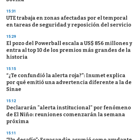
3
3
s
15:31
e
UTE trabaja en zonas afectadas por el temporal
c
en tareas de seguridad y reposición del servicio
o
n
d
15:29
s
El pozo del Powerball escala a US$ 856 millones y
entra al top 10 de los premios más grandes de la
historia
15:15
“¿Te confundió la alerta roja?”: Inumet explica
por qué emitió una advertencia diferente a la de
Sinae
15:12
Declararán "alerta institucional" por fenómeno
de El Niño: reuniones comenzarán la semana
próxima
15:11
“Un desafío”: Espasandín asumió como ayudante