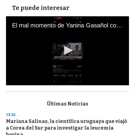
Te puede interesar
El mal momento de Yanina Gasañol con un hincha argentino en "Subrayado"
0
s
e
c
Últimas Noticias
o
n
15:32
d
Mariana Salinas, la científica uruguaya que viajó
s
o
a Corea del Sur para investigar la leucemia
f
bovina