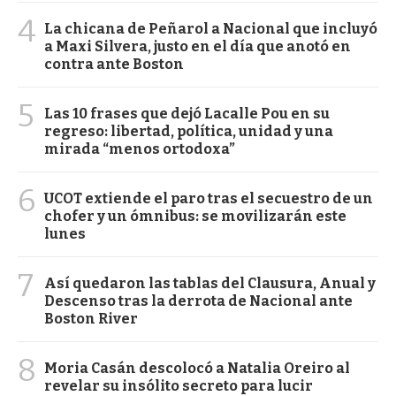
4
La chicana de Peñarol a Nacional que incluyó
a Maxi Silvera, justo en el día que anotó en
contra ante Boston
5
Las 10 frases que dejó Lacalle Pou en su
regreso: libertad, política, unidad y una
mirada “menos ortodoxa”
6
UCOT extiende el paro tras el secuestro de un
chofer y un ómnibus: se movilizarán este
lunes
7
Así quedaron las tablas del Clausura, Anual y
Descenso tras la derrota de Nacional ante
Boston River
8
Moria Casán descolocó a Natalia Oreiro al
revelar su insólito secreto para lucir