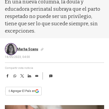
a
En una nueva columna, la doula y
educadora perinatal subraya que el parto
respetado no puede ser un privilegio,
tiene que ser lo que sucede siempre, sin
excepciones.
Marha Scanu
18/05/2023, 04:00
Compartir esta noticia
F
W
T
L
E
a
h
w
i
m
c
a
i
n
a
e
t
t
k
i
+
Agregar El País en
b
s
t
e
l
o
A
e
d
o
p
r
I
k
p
n