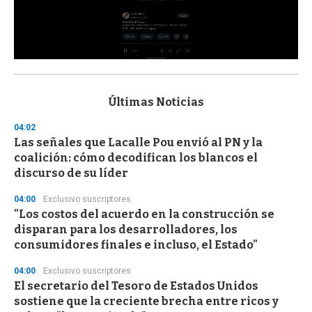
0
s
e
c
Últimas Noticias
o
n
04:02
d
Las señales que Lacalle Pou envió al PN y la
s
o
coalición: cómo decodifican los blancos el
f
discurso de su líder
3
3
s
04:00
Exclusivo suscriptores
e
"Los costos del acuerdo en la construcción se
c
disparan para los desarrolladores, los
o
n
consumidores finales e incluso, el Estado"
d
s
04:00
Exclusivo suscriptores
El secretario del Tesoro de Estados Unidos
sostiene que la creciente brecha entre ricos y