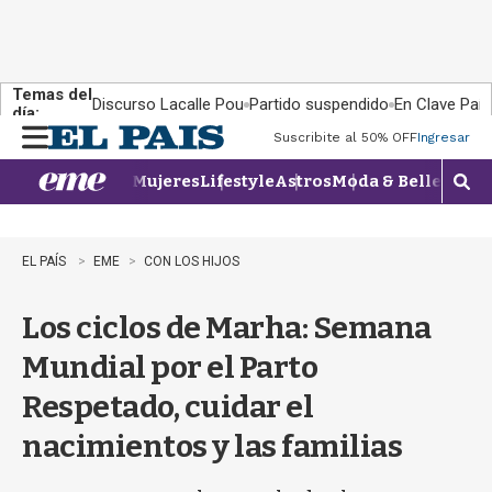
Temas del
Discurso Lacalle Pou
Partido suspendido
En Clave País
día:
Suscribite al 50% OFF
Ingresar
M
e
Mujeres
Lifestyle
Astros
Moda & Belleza
Con
n
M
u
o
s
t
EL PAÍS
EME
CON LOS HIJOS
r
a
Los ciclos de Marha: Semana
r
b
Mundial por el Parto
�
s
Respetado, cuidar el
q
u
nacimientos y las familias
e
d