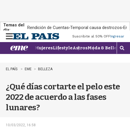
Temas del
Rendición de Cuentas
Temporal causa destrozos
En 
día:
Suscribite al 50% OFF
Ingresar
M
e
Mujeres
Lifestyle
Astros
Moda & Belleza
Con
n
M
u
o
s
t
EL PAÍS
EME
BELLEZA
r
a
¿Qué días cortarte el pelo este
r
b
2022 de acuerdo a las fases
�
s
lunares?
q
u
e
d
10/03/2022, 16:58