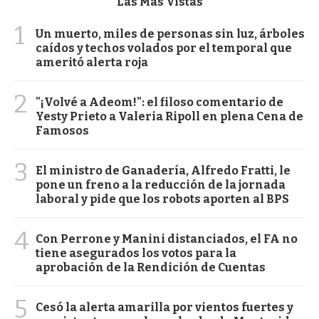
Las Más Vistas
1
Un muerto, miles de personas sin luz, árboles
caídos y techos volados por el temporal que
ameritó alerta roja
2
"¡Volvé a Adeom!": el filoso comentario de
Yesty Prieto a Valeria Ripoll en plena Cena de
Famosos
3
El ministro de Ganadería, Alfredo Fratti, le
pone un freno a la reducción de la jornada
laboral y pide que los robots aporten al BPS
4
Con Perrone y Manini distanciados, el FA no
tiene asegurados los votos para la
aprobación de la Rendición de Cuentas
5
Cesó la alerta amarilla por vientos fuertes y