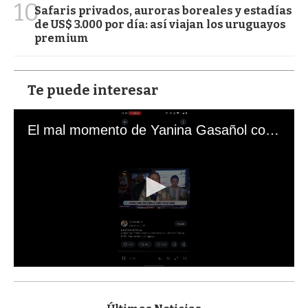
10
Safaris privados, auroras boreales y estadías
de US$ 3.000 por día: así viajan los uruguayos
premium
Te puede interesar
El mal momento de Yanina Gasañol con un hincha argentino en "Subrayado"
0
s
e
c