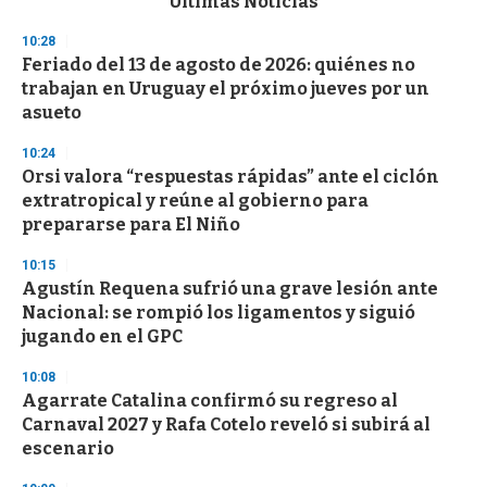
Últimas Noticias
o
n
10:28
d
Feriado del 13 de agosto de 2026: quiénes no
s
o
trabajan en Uruguay el próximo jueves por un
f
asueto
3
3
s
10:24
e
Orsi valora “respuestas rápidas” ante el ciclón
c
extratropical y reúne al gobierno para
o
n
prepararse para El Niño
d
s
10:15
Agustín Requena sufrió una grave lesión ante
Nacional: se rompió los ligamentos y siguió
jugando en el GPC
10:08
Agarrate Catalina confirmó su regreso al
Carnaval 2027 y Rafa Cotelo reveló si subirá al
escenario