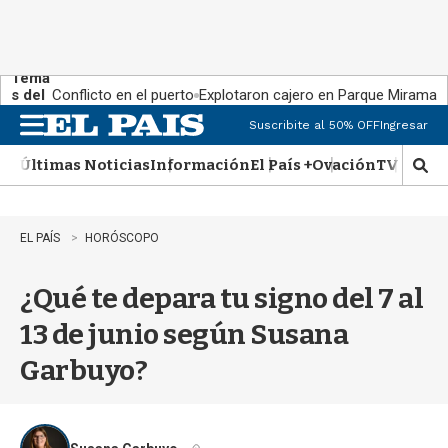
Tema
s del
Conflicto en el puerto
Explotaron cajero en Parque Miramar
día:
Suscribite al 50% OFF
Ingresar
M
e
Últimas Noticias
Información
El País +
Ovación
TV Show
n
M
u
o
s
t
EL PAÍS
HORÓSCOPO
r
a
¿Qué te depara tu signo del 7 al
r
b
13 de junio según Susana
�
s
Garbuyo?
q
u
e
d