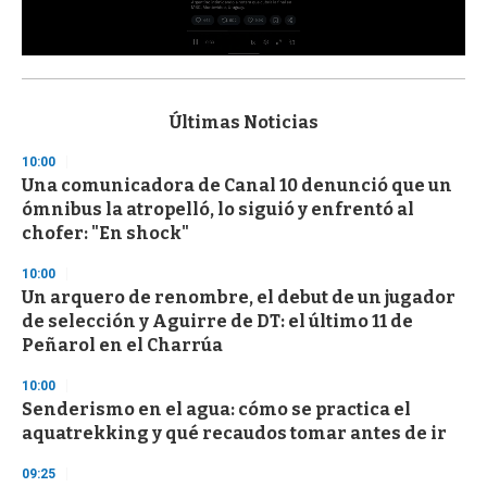
0
s
e
c
Últimas Noticias
o
n
10:00
d
Una comunicadora de Canal 10 denunció que un
s
o
ómnibus la atropelló, lo siguió y enfrentó al
f
chofer: "En shock"
3
3
s
10:00
e
Un arquero de renombre, el debut de un jugador
c
de selección y Aguirre de DT: el último 11 de
o
n
Peñarol en el Charrúa
d
s
10:00
Senderismo en el agua: cómo se practica el
aquatrekking y qué recaudos tomar antes de ir
09:25