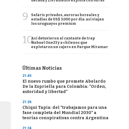
década y Livramento explota con obras
9
Safaris privados, auroras boreales y
estadías de US$ 3.000 por día: así viajan
los uruguayos premium
10
Así detuvieron al cantante de trap
Nahuel One23 y a chilenos que
explotaron un cajero en Parque Miramar
Últimas Noticias
21:45
El nuevo rumbo que promete Abelardo
De la Espriella para Colombia: "Orden,
autoridad y libertad"
21:26
Chiqui Tapia: del "trabajamos para una
fase completa del Mundial 2030" a
teorías conspirativas contra Argentina
21:24