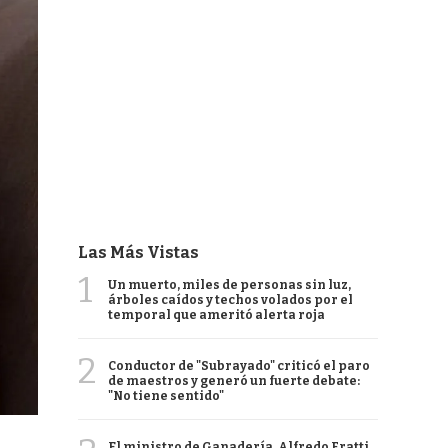
Las Más Vistas
1
Un muerto, miles de personas sin luz,
árboles caídos y techos volados por el
temporal que ameritó alerta roja
2
Conductor de "Subrayado" criticó el paro
de maestros y generó un fuerte debate:
"No tiene sentido"
El ministro de Ganadería, Alfredo Fratti,