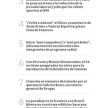
3
le pone un freno a la reducción de la
jornada laboral y pide que los robots
aporten al BPS
4
"¡Volvé a Adeom!": el filoso comentario de
Yesty Prieto a Valeria Ripoll en plena
Cena de Famosos
5
Entre "mal compañero" y "mal perdedor",
altísima tensión en vivo entre dos
integrantes de programa radial
6
Con Perrone y Manini distanciados, el FA
no tiene asegurados los votos para la
aprobación de la Rendición de Cuentas
7
Cómo fue el siniestro de tránsito por el
que murió Gabriel Rossi, secretario
general de Drogas
8
La paradoja en la frontera con Brasil:
Rivera no construye edificios hace una