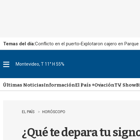
Temas del día:
Conflicto en el puerto
Explotaron cajero en Parque
Montevideo, T 11° H 55%
M
e
n
u
Últimas Noticias
Información
El País +
Ovación
TV Show
B
EL PAÍS
HORÓSCOPO
¿Qué te depara tu sign