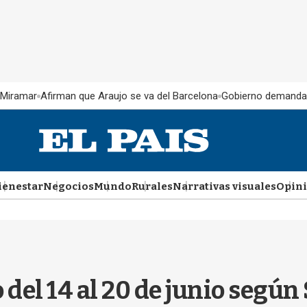
 Miramar
Afirman que Araujo se va del Barcelona
Gobierno demanda
ienestar
Negocios
Mundo
Rurales
Narrativas visuales
Opin
o del 14 al 20 de junio seg