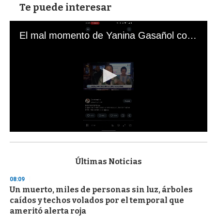
Te puede interesar
El mal momento de Yanina Gasañol con un hincha argentino en "Subrayado"
0
s
e
c
Últimas Noticias
o
n
08:09
d
Un muerto, miles de personas sin luz, árboles
s
o
caídos y techos volados por el temporal que
f
ameritó alerta roja
3