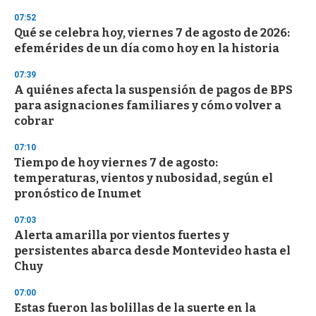
3
s
07:52
e
Qué se celebra hoy, viernes 7 de agosto de 2026:
c
efemérides de un día como hoy en la historia
o
n
d
07:39
s
A quiénes afecta la suspensión de pagos de BPS
para asignaciones familiares y cómo volver a
cobrar
07:10
Tiempo de hoy viernes 7 de agosto:
temperaturas, vientos y nubosidad, según el
pronóstico de Inumet
07:03
Alerta amarilla por vientos fuertes y
persistentes abarca desde Montevideo hasta el
Chuy
07:00
Estas fueron las bolillas de la suerte en la