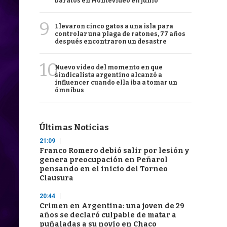
baratos en Montevideo en junio
9
Llevaron cinco gatos a una isla para
controlar una plaga de ratones, 77 años
después encontraron un desastre
10
Nuevo video del momento en que
sindicalista argentino alcanzó a
influencer cuando ella iba a tomar un
ómnibus
Últimas Noticias
21:09
Franco Romero debió salir por lesión y
genera preocupación en Peñarol
pensando en el inicio del Torneo
Clausura
20:44
Crimen en Argentina: una joven de 29
años se declaró culpable de matar a
puñaladas a su novio en Chaco