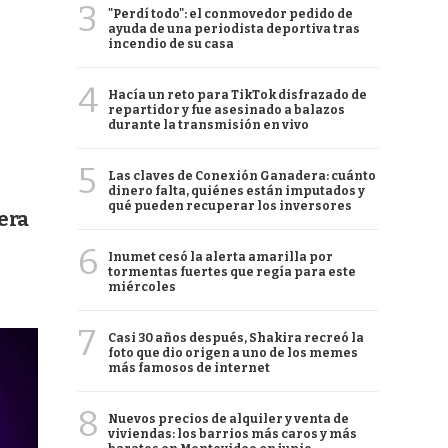
3
"Perdí todo": el conmovedor pedido de
ayuda de una periodista deportiva tras
incendio de su casa
4
Hacía un reto para TikTok disfrazado de
repartidor y fue asesinado a balazos
durante la transmisión en vivo
5
Las claves de Conexión Ganadera: cuánto
dinero falta, quiénes están imputados y
qué pueden recuperar los inversores
era
6
Inumet cesó la alerta amarilla por
tormentas fuertes que regía para este
miércoles
7
Casi 30 años después, Shakira recreó la
foto que dio origen a uno de los memes
más famosos de internet
8
Nuevos precios de alquiler y venta de
viviendas: los barrios más caros y más