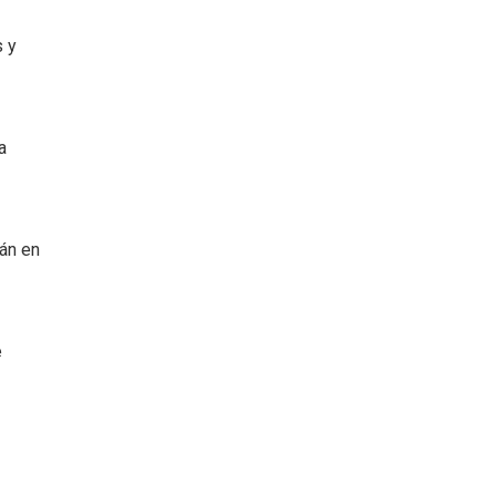
 y
a
tán en
e