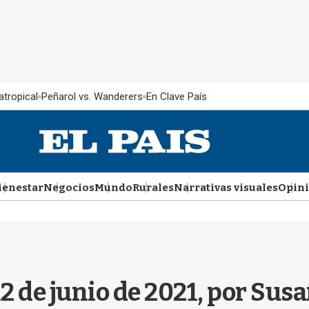
atropical
Peñarol vs. Wanderers
En Clave País
ienestar
Negocios
Mundo
Rurales
Narrativas visuales
Opin
2 de junio de 2021, por Su