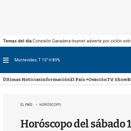
Temas del día:
Conexión Ganadera
Inumet advierte por ciclón extr
Montevideo, T 15° H 89%
M
e
n
u
Últimas Noticias
Información
El País +
Ovación
TV Show
B
EL PAÍS
HORÓSCOPO
Horóscopo del sábado 1