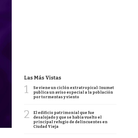
Las Más Vistas
1
Se viene un ciclón extratropical: Inumet
publica un aviso especial a la población
por tormentas y viento
2
El edificio patrimonial que fue
desalojado y que se había vuelto el
principal refugio de delincuentes en
Ciudad Vieja