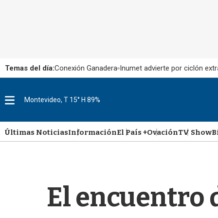
Temas del día:
Conexión Ganadera
Inumet advierte por ciclón extr
M
Montevideo, T 15° H 89%
e
n
u
Últimas Noticias
Información
El País +
Ovación
TV Show
B
El encuentro 