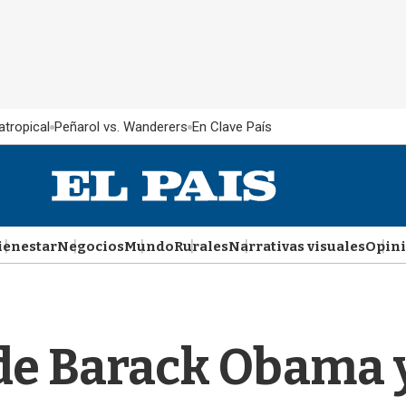
atropical
Peñarol vs. Wanderers
En Clave País
ienestar
Negocios
Mundo
Rurales
Narrativas visuales
Opin
de Barack Obama y