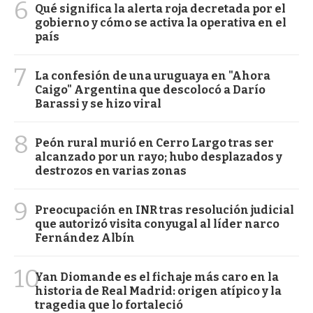
6
Qué significa la alerta roja decretada por el
gobierno y cómo se activa la operativa en el
país
7
La confesión de una uruguaya en "Ahora
Caigo" Argentina que descolocó a Darío
Barassi y se hizo viral
8
Peón rural murió en Cerro Largo tras ser
alcanzado por un rayo; hubo desplazados y
destrozos en varias zonas
9
Preocupación en INR tras resolución judicial
que autorizó visita conyugal al líder narco
Fernández Albín
10
Yan Diomande es el fichaje más caro en la
historia de Real Madrid: origen atípico y la
tragedia que lo fortaleció