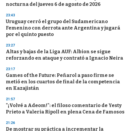
o
nocturna del jueves 6 de agosto de 2026
f
3
23:43
3
s
Uruguay cerró el grupo del Sudamericano
e
Femenino con derrota ante Argentina y jugará
c
por el quinto puesto
o
n
d
23:27
s
Altas y bajas de la Liga AUF: Albion se sigue
reforzando en ataque y contrató a Ignacio Neira
23:17
Games of the Future: Peñarol a paso firme se
metió en los cuartos de final de la competencia
en Kazajistán
21:57
"¡Volvé a Adeom!": el filoso comentario de Yesty
Prieto a Valeria Ripoll en plena Cena de Famosos
21:26
De mostrar su práctica a incrementar la