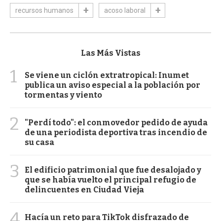
recursos humanos
acoso laboral
Las Más Vistas
1
Se viene un ciclón extratropical: Inumet
publica un aviso especial a la población por
tormentas y viento
2
"Perdí todo": el conmovedor pedido de ayuda
de una periodista deportiva tras incendio de
su casa
3
El edificio patrimonial que fue desalojado y
que se había vuelto el principal refugio de
delincuentes en Ciudad Vieja
4
Hacía un reto para TikTok disfrazado de