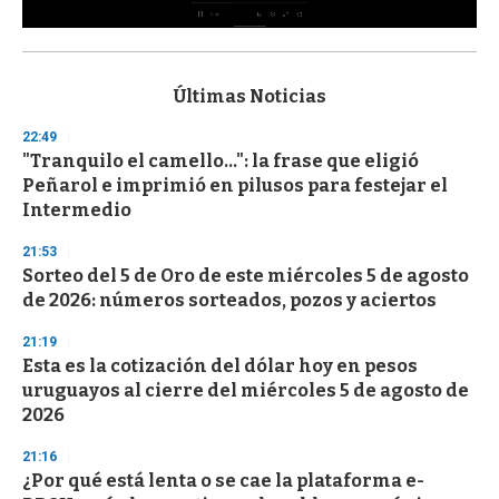
0
s
e
c
Últimas Noticias
o
n
22:49
d
"Tranquilo el camello...": la frase que eligió
s
o
Peñarol e imprimió en pilusos para festejar el
f
Intermedio
3
3
s
21:53
e
Sorteo del 5 de Oro de este miércoles 5 de agosto
c
de 2026: números sorteados, pozos y aciertos
o
n
d
21:19
s
Esta es la cotización del dólar hoy en pesos
uruguayos al cierre del miércoles 5 de agosto de
2026
21:16
¿Por qué está lenta o se cae la plataforma e-