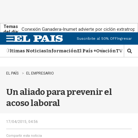
Temas
Conexión Ganadera
Inumet advierte por ciclón extratropi
del día:
Suscribite al 50% OFF
Ingresar
M
e
Últimas Noticias
Información
El País +
Ovación
TV Show
n
M
u
o
s
t
EL PAÍS
EL EMPRESARIO
r
a
Un aliado para prevenir el
r
b
acoso laboral
�
s
q
u
17/04/2015, 04:56
e
d
Compartir esta noticia