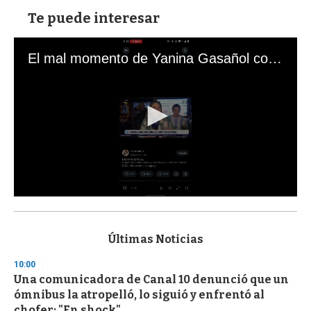
Te puede interesar
El mal momento de Yanina Gasañol con un hincha argentino en "Subrayado"
0
s
e
c
Últimas Noticias
o
n
10:00
d
Una comunicadora de Canal 10 denunció que un
s
o
ómnibus la atropelló, lo siguió y enfrentó al
f
chofer: "En shock"