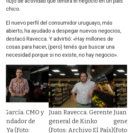
flujo de actividad que tendrá el negocio en un país
chico.
El nuevo perfil del consumidor uruguayo, más
abierto, ha ayudado a despegar nuevos negocios,
destacó Ravecca. Y advirtió: «Hay millones de
cosas para hacer, (pero) tenés que buscar una
necesidad porque si no existe, no hay negocio».
Juan Ravecca. Gerente
Juan R
o García. CMO y
general de Kinko
genera
 fundador de
(Fotos: Archivo El País)
(Fotos:
osYa (Foto: