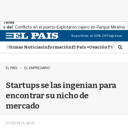
Tema
s del
Conflicto en el puerto
Explotaron cajero en Parque Miramar
día:
Suscribite al 50% OFF
Ingresar
M
e
Últimas Noticias
Información
El País +
Ovación
TV Show
n
M
u
o
s
t
EL PAÍS
EL EMPRESARIO
r
a
Startups se las ingenian para
r
b
encontrar su nicho de
�
s
mercado
q
u
e
d
27/02/2015, 06:57