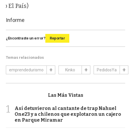
vo El País)
Informe
¿Encontraste un error?
Reportar
Temas relacionados
emprendedurismo
Kinko
PedidosYa
Las Más Vistas
1
Así detuvieron al cantante de trap Nahuel
One23 y a chilenos que explotaron un cajero
en Parque Miramar