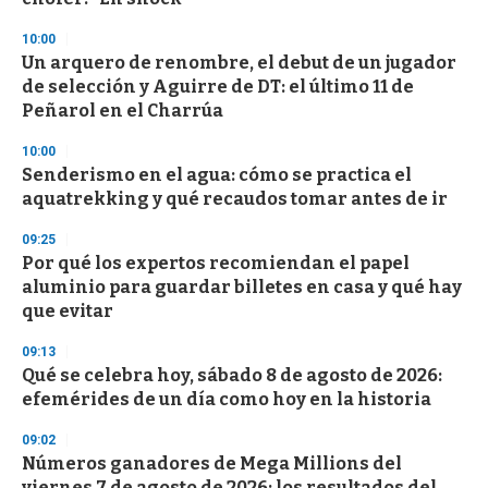
3
3
s
10:00
e
Un arquero de renombre, el debut de un jugador
c
de selección y Aguirre de DT: el último 11 de
o
n
Peñarol en el Charrúa
d
s
10:00
Senderismo en el agua: cómo se practica el
aquatrekking y qué recaudos tomar antes de ir
09:25
Por qué los expertos recomiendan el papel
aluminio para guardar billetes en casa y qué hay
que evitar
09:13
Qué se celebra hoy, sábado 8 de agosto de 2026:
efemérides de un día como hoy en la historia
09:02
Números ganadores de Mega Millions del
viernes 7 de agosto de 2026: los resultados del