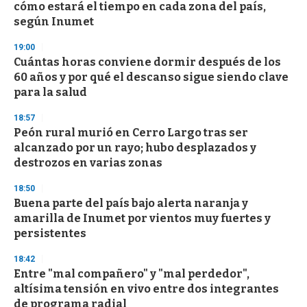
o
cómo estará el tiempo en cada zona del país,
f
según Inumet
3
3
s
19:00
e
Cuántas horas conviene dormir después de los
c
60 años y por qué el descanso sigue siendo clave
o
n
para la salud
d
s
18:57
Peón rural murió en Cerro Largo tras ser
alcanzado por un rayo; hubo desplazados y
destrozos en varias zonas
18:50
Buena parte del país bajo alerta naranja y
amarilla de Inumet por vientos muy fuertes y
persistentes
18:42
Entre "mal compañero" y "mal perdedor",
altísima tensión en vivo entre dos integrantes
de programa radial