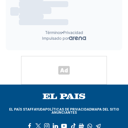
EL PAÍS STAFF
AYUDA
POLÍTICAS DE PRIVACIDAD
MAPA DEL SITIO
ANUNCIANTES
f
t
i
l
y
t
g
w
t