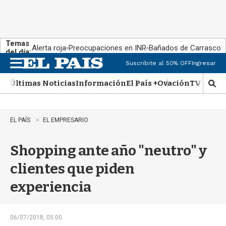
Temas
Alerta roja
Preocupaciones en INR
Bañados de Carrasco
del día:
Suscribite al 50% OFF
Ingresar
M
e
Últimas Noticias
Información
El País +
Ovación
TV Show
n
M
u
o
s
t
EL PAÍS
EL EMPRESARIO
r
a
Shopping ante año "neutro" y
r
b
clientes que piden
�
s
experiencia
q
u
e
d
06/07/2018, 05:00