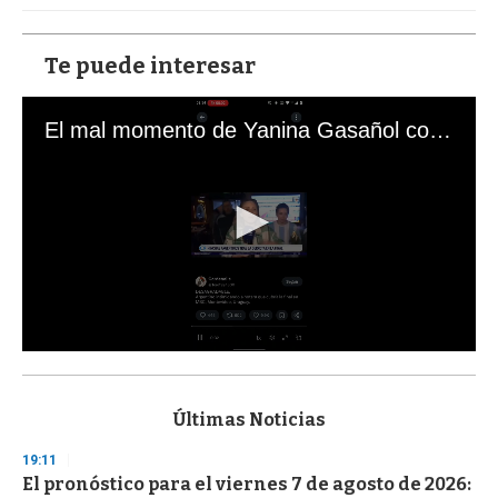
Te puede interesar
El mal momento de Yanina Gasañol con un hincha argentino en "Subrayado"
0
s
e
c
Últimas Noticias
o
n
19:11
d
El pronóstico para el viernes 7 de agosto de 2026:
s