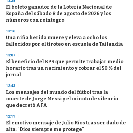
13:28
s
El boleto ganador de la Lotería Nacional de
España del sábado 8 de agosto de 2026 y los
números con reintegro
13:16
Una niña herida muere y eleva a ocho los
fallecidos por el tiroteo en escuela de Tailandia
13:07
El beneficio del BPS que permite trabajar medio
horario tras un nacimiento y cobrar el 50 % del
jornal
12:43
Los mensajes del mundo del fútbol tras la
muerte de Jorge Messi y el minuto de silencio
que decretó AFA
12:11
El emotivo mensaje de Julio Ríos tras ser dado de
alta: "Dios siempre me protege"