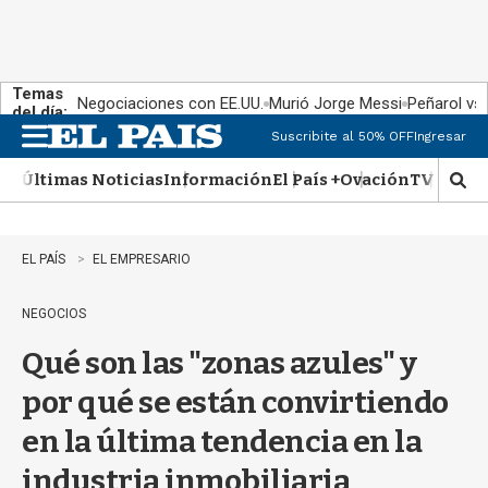
Temas
Negociaciones con EE.UU.
Murió Jorge Messi
Peñarol vs
del día:
Suscribite al 50% OFF
Ingresar
M
e
Últimas Noticias
Información
El País +
Ovación
TV Show
n
M
u
o
s
t
EL PAÍS
EL EMPRESARIO
r
a
NEGOCIOS
r
b
Qué son las "zonas azules" y
�
s
por qué se están convirtiendo
q
u
en la última tendencia en la
e
d
industria inmobiliaria