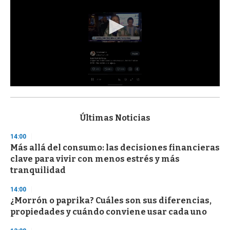
0
s
e
c
Últimas Noticias
o
n
14:00
d
Más allá del consumo: las decisiones financieras
s
o
clave para vivir con menos estrés y más
f
tranquilidad
3
3
s
14:00
e
¿Morrón o paprika? Cuáles son sus diferencias,
c
propiedades y cuándo conviene usar cada uno
o
n
d