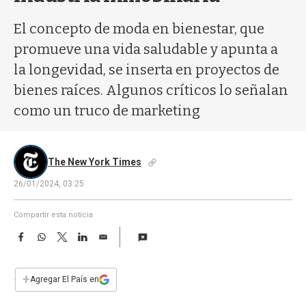
a
El concepto de moda en bienestar, que
promueve una vida saludable y apunta a
la longevidad, se inserta en proyectos de
bienes raíces. Algunos críticos lo señalan
como un truco de marketing
The New York Times
26/01/2024, 03:25
Compartir esta noticia
F
W
T
L
E
a
h
w
i
m
c
a
i
n
a
e
t
t
k
i
+
Agregar El País en
b
s
t
e
l
o
A
e
d