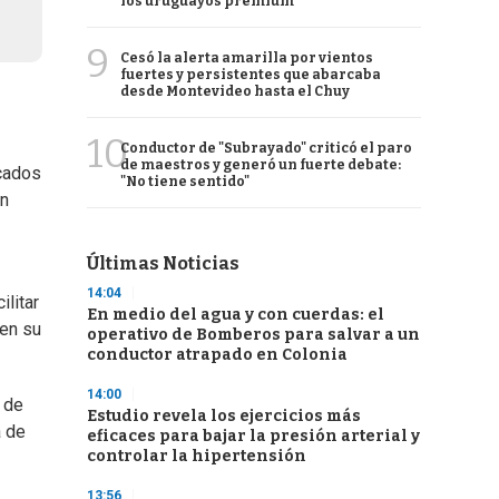
los uruguayos premium
9
Cesó la alerta amarilla por vientos
fuertes y persistentes que abarcaba
desde Montevideo hasta el Chuy
10
Conductor de "Subrayado" criticó el paro
de maestros y generó un fuerte debate:
rcados
"No tiene sentido"
en
Últimas Noticias
14:04
ilitar
En medio del agua y con cuerdas: el
 en su
operativo de Bomberos para salvar a un
conductor atrapado en Colonia
14:00
 de
Estudio revela los ejercicios más
a de
eficaces para bajar la presión arterial y
controlar la hipertensión
13:56