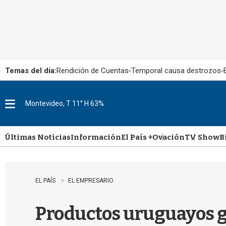
Temas del día:
Rendición de Cuentas
Temporal causa destrozos
Montevideo, T 11° H 63%
M
e
n
u
Últimas Noticias
Información
El País +
Ovación
TV Show
B
EL PAÍS
EL EMPRESARIO
Productos uruguayos g