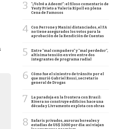
3
"¡Volvé a Adeom!": el filoso comentario de
Yesty Prieto a Valeria Ripoll en plena
Cena de Famosos
4
Con Perrone y Manini distanciados, el FA
no tiene asegurados los votos para la
aprobación de la Rendición de Cuentas
a
5
Entre "mal compañero" y "mal perdedor",
altísima tensión en vivo entre dos
integrantes de programa radial
6
Cómo fue el siniestro de tránsito por el
que murió Gabriel Rossi, secretario
general de Drogas
7
La paradoja en la frontera con Brasil:
Rivera no construye edificios hace una
década y Livramento explota con obras
8
Safaris privados, auroras boreales y
estadías de US$ 3.000 por día: así viajan