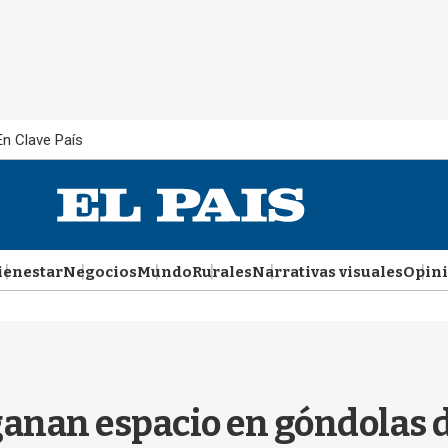
En Clave País
ienestar
Negocios
Mundo
Rurales
Narrativas visuales
Opin
anan espacio en góndolas d