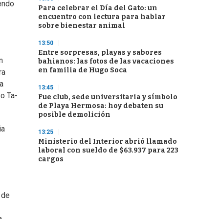
endo
Para celebrar el Día del Gato: un
encuentro con lectura para hablar
sobre bienestar animal
13:50
Entre sorpresas, playas y sabores
n
bahianos: las fotos de las vacaciones
en familia de Hugo Soca
ra
ra
13:45
o Ta-
Fue club, sede universitaria y símbolo
de Playa Hermosa: hoy debaten su
posible demolición
ia
13:25
Ministerio del Interior abrió llamado
laboral con sueldo de $63.937 para 223
cargos
 de
.