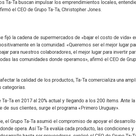
os Ta-Ta buscan impulsar los emprendimientos locales, entendi
irmó el CEO de Grupo Ta-Ta, Christopher Jones.
e fijó la cadena de supermercados de «bajar el costo de vida» e
positivamente en la comunidad. «Queremos ser el mejor lugar pa
bajar para nuestros colaboradores, el mejor lugar para invertir pa
 todas las comunidades donde operamos», afirmó el CEO de Grup
afectar la calidad de los productos, Ta-Ta comercializa una ampl
 categorías.
Ta-Ta en 2017 al 20% actual y llegando a los 200 ítems. Ante la
e de sus clientes, surge el programa «Primero Uruguay».
le, el Grupo Ta-Ta asumió el compromiso de apoyar el desarrollo
donde opera. Así Ta-Ta evalúa cada producto, las condiciones y
desarrollo hasta ser proveedores, explicó el CEO de Grupo Ta-Ta