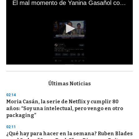
El mal momento de Yanina Gasañol con un hincha argentino en "Subrayado"
0
s
e
c
Últimas Noticias
o
n
02:14
d
Moria Casán, la serie de Netflix y cumplir 80
s
o
años: “Soy una intelectual, pero vengo en otro
f
packaging”
3
3
s
02:11
e
¿Qué hay para hacer en la semana? Ruben Blades
c