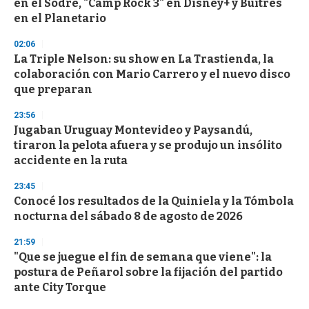
en el Sodre, "Camp Rock 3" en Disney+ y Buitres
o
n
en el Planetario
d
s
02:06
La Triple Nelson: su show en La Trastienda, la
colaboración con Mario Carrero y el nuevo disco
que preparan
23:56
Jugaban Uruguay Montevideo y Paysandú,
tiraron la pelota afuera y se produjo un insólito
accidente en la ruta
23:45
Conocé los resultados de la Quiniela y la Tómbola
nocturna del sábado 8 de agosto de 2026
21:59
"Que se juegue el fin de semana que viene": la
postura de Peñarol sobre la fijación del partido
ante City Torque