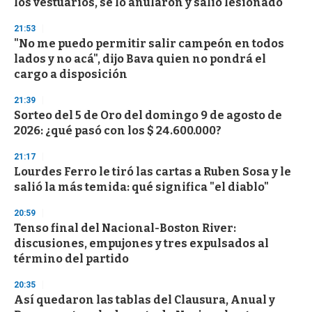
los vestuarios, se lo anularon y salió lesionado
f
3
21:53
3
s
"No me puedo permitir salir campeón en todos
e
lados y no acá", dijo Bava quien no pondrá el
c
cargo a disposición
o
n
d
21:39
s
Sorteo del 5 de Oro del domingo 9 de agosto de
2026: ¿qué pasó con los $ 24.600.000?
21:17
Lourdes Ferro le tiró las cartas a Ruben Sosa y le
salió la más temida: qué significa "el diablo"
20:59
Tenso final del Nacional-Boston River:
discusiones, empujones y tres expulsados al
término del partido
20:35
Así quedaron las tablas del Clausura, Anual y