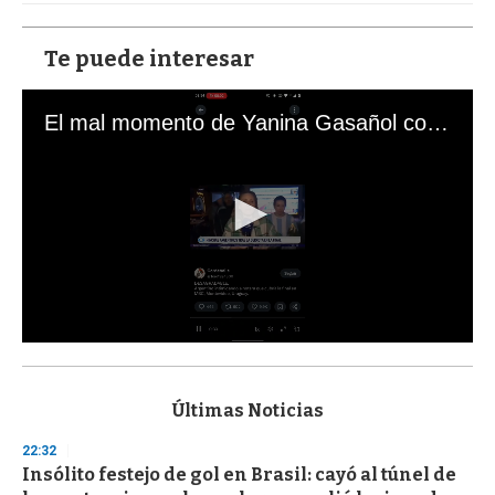
Te puede interesar
El mal momento de Yanina Gasañol con un hincha argentino en "Subrayado"
0
s
e
c
Últimas Noticias
o
n
22:32
d
Insólito festejo de gol en Brasil: cayó al túnel de
s
o