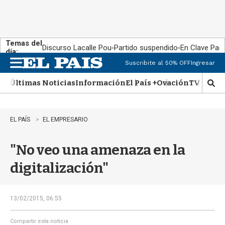
Temas del
Discurso Lacalle Pou
Partido suspendido
En Clave País
día:
Suscribite al 50% OFF
Ingresar
M
e
Últimas Noticias
Información
El País +
Ovación
TV Show
n
M
u
o
s
t
EL PAÍS
EL EMPRESARIO
r
a
"No veo una amenaza en la
r
b
digitalización"
�
s
q
u
13/02/2015, 06:55
e
d
Compartir esta noticia