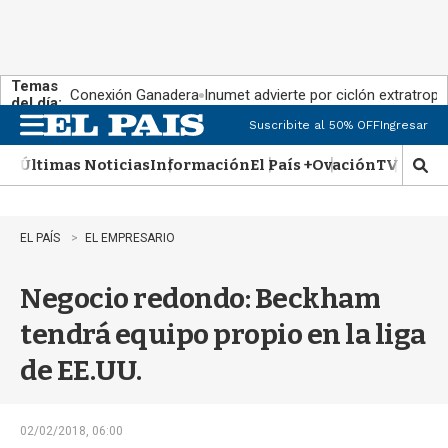
Temas
Conexión Ganadera
Inumet advierte por ciclón extratropi
del día:
Suscribite al 50% OFF
Ingresar
M
e
Últimas Noticias
Información
El País +
Ovación
TV Show
n
M
u
o
s
t
EL PAÍS
EL EMPRESARIO
r
a
Negocio redondo: Beckham
r
b
tendrá equipo propio en la liga
�
s
de EE.UU.
q
u
e
d
02/02/2018, 06:00