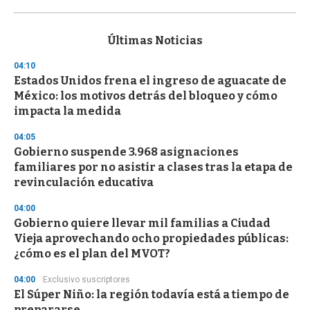
0
s
e
c
Últimas Noticias
o
n
04:10
d
Estados Unidos frena el ingreso de aguacate de
s
o
México: los motivos detrás del bloqueo y cómo
f
impacta la medida
3
3
s
04:05
e
Gobierno suspende 3.968 asignaciones
c
familiares por no asistir a clases tras la etapa de
o
n
revinculación educativa
d
s
04:00
Gobierno quiere llevar mil familias a Ciudad
Vieja aprovechando ocho propiedades públicas:
¿cómo es el plan del MVOT?
04:00
Exclusivo suscriptores
El Súper Niño: la región todavía está a tiempo de
prepararse