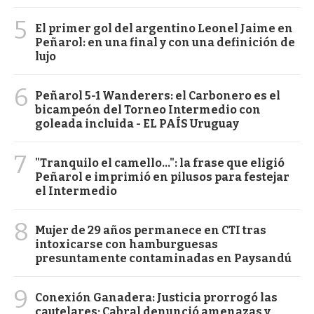
5
El primer gol del argentino Leonel Jaime en
Peñarol: en una final y con una definición de
lujo
6
Peñarol 5-1 Wanderers: el Carbonero es el
bicampeón del Torneo Intermedio con
goleada incluida - EL PAÍS Uruguay
7
"Tranquilo el camello...": la frase que eligió
Peñarol e imprimió en pilusos para festejar
el Intermedio
8
Mujer de 29 años permanece en CTI tras
intoxicarse con hamburguesas
presuntamente contaminadas en Paysandú
9
Conexión Ganadera: Justicia prorrogó las
cautelares; Cabral denunció amenazas y