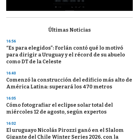
0
s
e
c
Últimas Noticias
o
n
16:56
d
“Es para elegidos”: Forlán contó qué lo motivó
s
o
para dirigir a Uruguay y el récord de su abuelo
f
como DT de la Celeste
3
3
s
16:40
e
Comenzó la construcción del edificio más alto de
c
América Latina: superará los 470 metros
o
n
d
16:05
s
Cómo fotografiar el eclipse solar total del
miércoles 12 de agosto, según expertos
16:02
El uruguayo Nicolás Pirozzi ganó en el Slalom
Gigante del Chile Winter Series 2026, con la