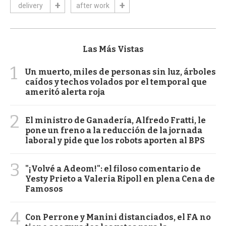
delivery
after work
Las Más Vistas
1
Un muerto, miles de personas sin luz, árboles
caídos y techos volados por el temporal que
ameritó alerta roja
2
El ministro de Ganadería, Alfredo Fratti, le
pone un freno a la reducción de la jornada
laboral y pide que los robots aporten al BPS
3
"¡Volvé a Adeom!": el filoso comentario de
Yesty Prieto a Valeria Ripoll en plena Cena de
Famosos
4
Con Perrone y Manini distanciados, el FA no