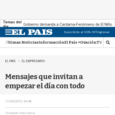
Temas del
Gobierno demanda a Cardama
Fenómeno de El Niño
día:
Suscribite al 50% OFF
Ingresar
M
e
Últimas Noticias
Información
El País +
Ovación
TV Show
n
M
u
o
s
t
EL PAÍS
EL EMPRESARIO
r
a
Mensajes que invitan a
r
b
empezar el día con todo
�
s
q
u
17/04/2015, 04:48
e
d
Compartir esta noticia