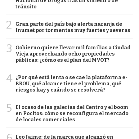
Nacional de Drogas tras un siniestro de
tránsito
2
Gran parte del país bajo alerta naranja de
Inumet por tormentas muy fuertes y severas
3
Gobierno quiere llevar mil familias a Ciudad
Vieja aprovechando ocho propiedades
públicas: ¿cómo es el plan del MVOT?
4
¿Por qué está lenta o se cae la plataforma e-
BROU, qué alcance tiene el problema, qué
riesgos hay y cuándo se resolverá?
5
El ocaso de las galerías del Centro y el boom
en Pocitos: cómo se reconfigura el mercado
de locales comerciales
6
Leo Jaime: de la marca que alcanzó en