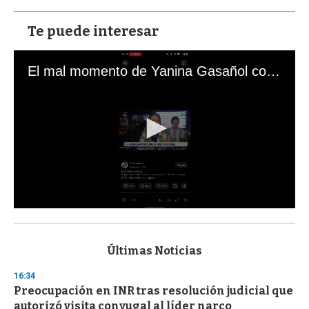
Te puede interesar
El mal momento de Yanina Gasañol con un hincha argentino en "Subrayado"
0
s
e
c
Últimas Noticias
o
n
16:34
d
Preocupación en INR tras resolución judicial que
s
o
autorizó visita conyugal al líder narco