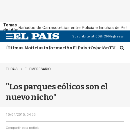
Temas
Bañados de Carrasco
Líos entre Policía e hinchas de Peña
del día:
Suscribite al 50% OFF
Ingresar
M
e
Últimas Noticias
Información
El País +
Ovación
TV Show
n
M
u
o
s
t
EL PAÍS
EL EMPRESARIO
r
a
"Los parques eólicos son el
r
b
nuevo nicho"
�
s
q
u
10/04/2015, 04:55
e
d
Compartir esta noticia