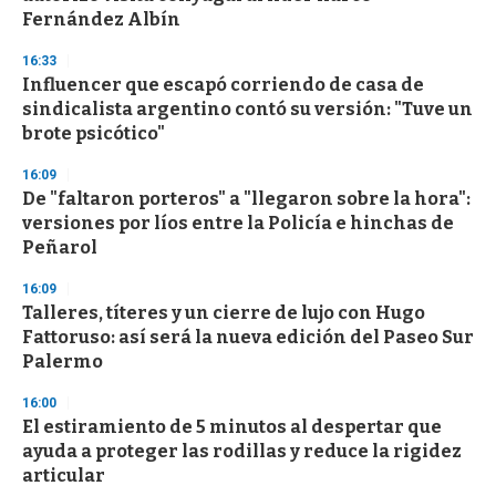
f
Fernández Albín
3
3
s
16:33
e
Influencer que escapó corriendo de casa de
c
sindicalista argentino contó su versión: "Tuve un
o
n
brote psicótico"
d
s
16:09
De "faltaron porteros" a "llegaron sobre la hora":
versiones por líos entre la Policía e hinchas de
Peñarol
16:09
Talleres, títeres y un cierre de lujo con Hugo
Fattoruso: así será la nueva edición del Paseo Sur
Palermo
16:00
El estiramiento de 5 minutos al despertar que
ayuda a proteger las rodillas y reduce la rigidez
articular