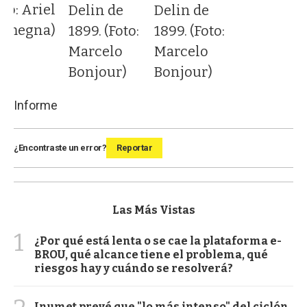
oto: Ariel
Delin de
Delin de
lmegna)
1899. (Foto:
1899. (Foto:
Marcelo
Marcelo
Bonjour)
Bonjour)
Informe
¿Encontraste un error?
Reportar
Las Más Vistas
1
¿Por qué está lenta o se cae la plataforma e-
BROU, qué alcance tiene el problema, qué
riesgos hay y cuándo se resolverá?
Inumet prevé que "lo más intenso" del ciclón