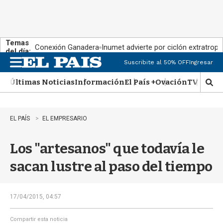
Temas
Conexión Ganadera
Inumet advierte por ciclón extratropi
del día:
Suscribite al 50% OFF
Ingresar
M
e
Últimas Noticias
Información
El País +
Ovación
TV Show
n
M
u
o
s
t
EL PAÍS
EL EMPRESARIO
r
a
Los "artesanos" que todavía le
r
b
sacan lustre al paso del tiempo
�
s
q
u
17/04/2015, 04:57
e
d
Compartir esta noticia