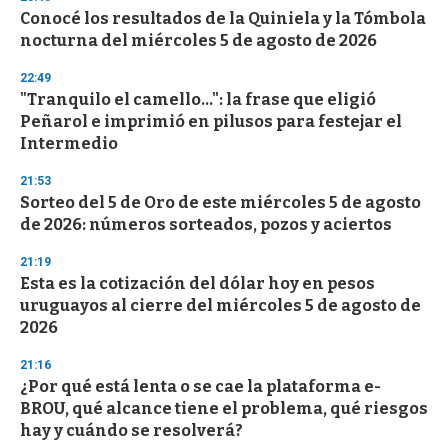
e
Conocé los resultados de la Quiniela y la Tómbola
c
nocturna del miércoles 5 de agosto de 2026
o
n
d
22:49
s
"Tranquilo el camello...": la frase que eligió
Peñarol e imprimió en pilusos para festejar el
Intermedio
21:53
Sorteo del 5 de Oro de este miércoles 5 de agosto
de 2026: números sorteados, pozos y aciertos
21:19
Esta es la cotización del dólar hoy en pesos
uruguayos al cierre del miércoles 5 de agosto de
2026
21:16
¿Por qué está lenta o se cae la plataforma e-
BROU, qué alcance tiene el problema, qué riesgos
hay y cuándo se resolverá?