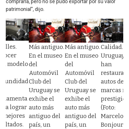
comprarla, pero no se pudo exportar por su valor
patrimonial", dijo.
talles.
Más antiguo.
Más antiguo.
Calidad. e
nocer
En el museo
En el museo
Uruguay s
da modelo
del
del
han
n
Automóvil
Automóvil
restaurad
ofundidad
Club del
Club del
autos de
Uruguay se
Uruguay se
marcas m
ndamenta
exhibe el
exhibe el
prestigios
para lograr
auto más
auto más
(Foto:
s mejores
antiguo del
antiguo del
Marcelo
sultados.
país, un
país, un
Bonjour)