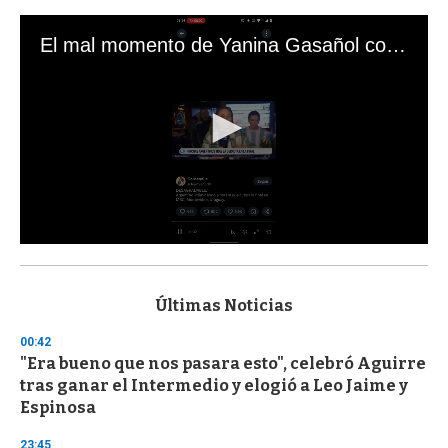
El mal momento de Yanina Gasañol con un hincha argentino en "Subrayado"
0
s
e
c
Últimas Noticias
o
n
00:42
d
"Era bueno que nos pasara esto", celebró Aguirre
s
o
tras ganar el Intermedio y elogió a Leo Jaime y
f
Espinosa
3
3
s
23:45