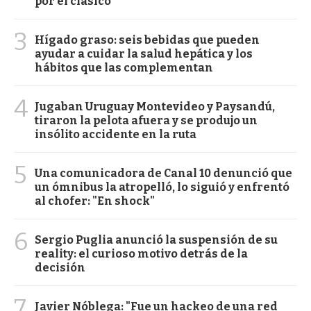
por el clásico
3
Hígado graso: seis bebidas que pueden
ayudar a cuidar la salud hepática y los
hábitos que las complementan
4
Jugaban Uruguay Montevideo y Paysandú,
tiraron la pelota afuera y se produjo un
insólito accidente en la ruta
5
Una comunicadora de Canal 10 denunció que
un ómnibus la atropelló, lo siguió y enfrentó
al chofer: "En shock"
6
Sergio Puglia anunció la suspensión de su
reality: el curioso motivo detrás de la
decisión
7
Javier Nóblega: "Fue un hackeo de una red