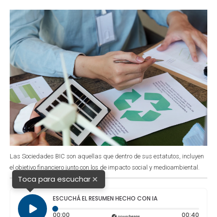
o
p
r
I
k
p
n
Las Sociedades BIC son aquellas que dentro de sus estatutos, incluyen
el objetivo financiero junto con los de impacto social y medioambiental.
×
Toca para escuchar
ESCUCHÁ EL RESUMEN HECHO CON IA
Tiempo transcurrido: 0 segundos
Durac
00:00
00:40