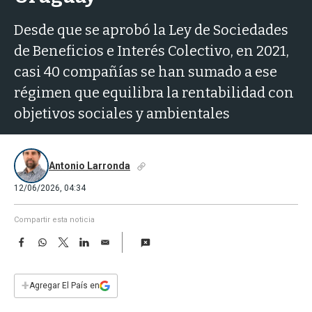
a
Desde que se aprobó la Ley de Sociedades
de Beneficios e Interés Colectivo, en 2021,
casi 40 compañías se han sumado a ese
régimen que equilibra la rentabilidad con
objetivos sociales y ambientales
Antonio Larronda
12/06/2026, 04:34
Compartir esta noticia
F
W
T
L
E
a
h
w
i
m
c
a
i
n
a
e
t
t
k
i
+
Agregar El País en
b
s
t
e
l
o
A
e
d