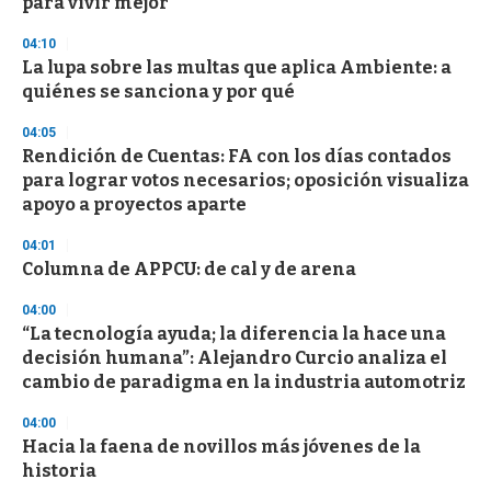
para vivir mejor
o
n
d
04:10
s
La lupa sobre las multas que aplica Ambiente: a
quiénes se sanciona y por qué
04:05
Rendición de Cuentas: FA con los días contados
para lograr votos necesarios; oposición visualiza
apoyo a proyectos aparte
04:01
Columna de APPCU: de cal y de arena
04:00
“La tecnología ayuda; la diferencia la hace una
decisión humana”: Alejandro Curcio analiza el
cambio de paradigma en la industria automotriz
04:00
Hacia la faena de novillos más jóvenes de la
historia