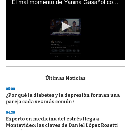
El mal momento de Yanina Gasañol con un hincha argentino en "Subrayado"
0
s
e
c
Últimas Noticias
o
n
05:00
d
¿Por qué la diabetes y la depresión forman una
s
o
pareja cada vez más común?
f
3
04:30
3
s
Experto en medicina del estrés llega a
e
Montevideo: las claves de Daniel López Rosetti
c