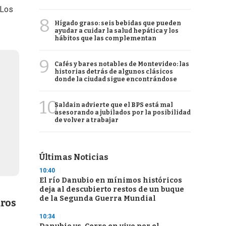
 Los
8
Hígado graso: seis bebidas que pueden
ayudar a cuidar la salud hepática y los
hábitos que las complementan
9
Cafés y bares notables de Montevideo: las
historias detrás de algunos clásicos
donde la ciudad sigue encontrándose
10
Saldain advierte que el BPS está mal
asesorando a jubilados por la posibilidad
de volver a trabajar
Últimas Noticias
10:40
El río Danubio en mínimos históricos
deja al descubierto restos de un buque
de la Segunda Guerra Mundial
uros
10:34