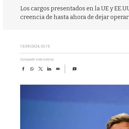
Los cargos presentados en la UE y EE.UU
creencia de hasta ahora de dejar operar
13/09/2024, 03:15
Compartir esta noticia
F
W
T
L
E
a
h
w
i
m
c
a
i
n
a
e
t
t
k
i
b
s
t
e
l
o
A
e
d
o
p
r
I
k
p
n