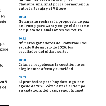
Danubio vs. Cerro en vivo por el
Clausura: una final por la permanencia
entre la Franja y el Villero
ó
 en
10:23
Netanyahu rechaza la propuesta de paz
país.
de Trump para Gaza y exige el desarme
a
completo de Hamás antes del retiro
10:12
Números ganadores del Powerball del
pple
sábado 8 de agosto de 2026: los
exige
resultados del último sorteo
10:00
Crianza respetuosa: la cuestión no es
to
elegir entre afecto y autoridad
09:53
on €
El pronóstico para hoy domingo 9 de
agosto de 2026: cómo estará el tiempo
s de
en cada zona del país, según Inumet