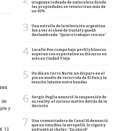
uruguaya rodeada de naturaleza donde
las propiedades se revalorizan más de
un 20%
3
Una estrella de la televisión argentina
fue a ver el show de Gustaf y quedó
deslumbrada: "Quiero trabajar con vos"
4
Lacalle Pou rompe bajo perfil y blancos
esperan con expectativa su discurso en
acto en Ciudad Vieja
5
Un día en Cerro Norte: un disparo en el
pie en medio de recorrida de El País y la
tensión latente entre bandas
asos
6
Sergio Puglia anunció la suspensión de
e de
su reality: el curioso motivo detrás de la
decisión
ple y
7
Una comunicadora de Canal 10 denunció
que un ómnibus la atropelló, lo siguió y
 € 13
enfrentó al chofer: "En shock"