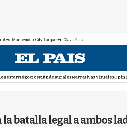
rol vs. Montevideo City Torque
En Clave País
ienestar
Negocios
Mundo
Rurales
Narrativas visuales
Opin
la batalla legal a ambos la