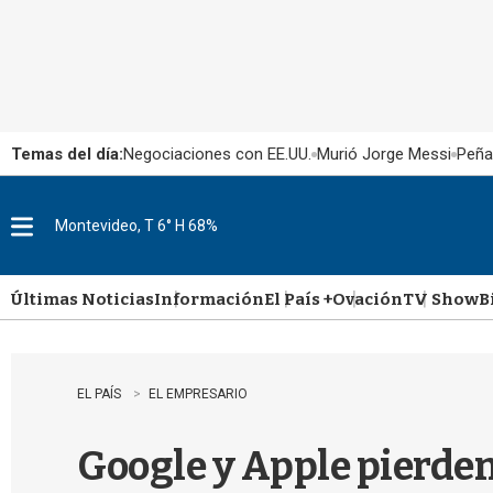
Temas del día:
Negociaciones con EE.UU.
Murió Jorge Messi
Peña
Montevideo, T 6° H 68%
M
e
n
u
Últimas Noticias
Información
El País +
Ovación
TV Show
B
EL PAÍS
EL EMPRESARIO
Google y Apple pierden 