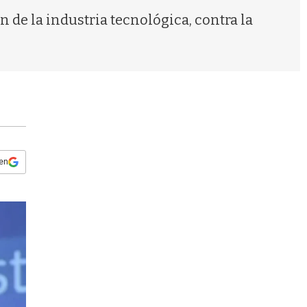
s
 de la industria tecnológica, contra la
q
u
e
d
a
 en